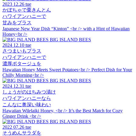
2023
12.26 tue
かぼちゃで栗きんとん
ハワイアンハニーで
甘みをプラス
Japanese New Year Dish “Kinton” <br /> with a Hint of Hawaiian
Honey<br />
BIG ISLAND BEES
2024
12.10 tue
さつまいもプラス
ハワイアンハニーで
濃厚ポタージュを
Hawaiian Honey Meets Sweet Potatoes<br /> Perfect Dish for Your
Chilly Morning<br />
BIG ISLAND BEES
2024
12.31 tue
しょうがのはちみつ漬け
ハワイアンハニーなら
こんなに奥深い味わい
Hawaiian Wilelaiki Honey, <br /> It’s the Best Match for Cozy
Ginger Drink <br />
BIG ISLAND BEES
2022
07.26 tue
そうめんサラダを