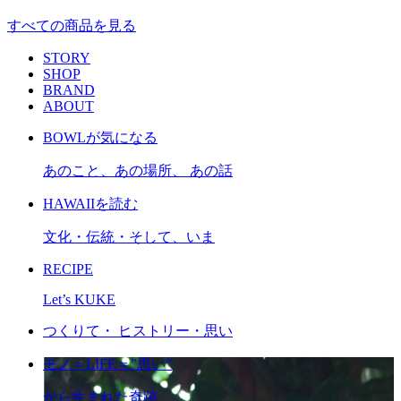
すべての商品を見る
STORY
SHOP
BRAND
ABOUT
BOWLが気になる
あのこと、あの場所、 あの話
HAWAIIを読む
文化・伝統・そして、いま
RECIPE
Let’s KUKE
つくりて・ ヒストリー・思い
モノ＝LIFE＝”思い”
から生まれた奇跡