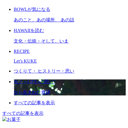
BOWLが気になる
あのこと、あの場所、 あの話
HAWAIIを読む
文化・伝統・そして、いま
RECIPE
Let’s KUKE
つくりて・ ヒストリー・思い
モノ＝LIFE＝”思い”
から生まれた奇跡
すべての記事を表示
すべての記事を表示