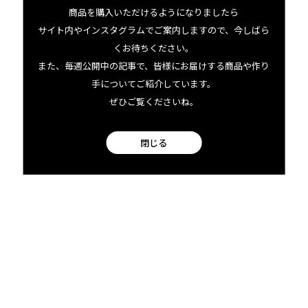
商品を購入いただけるようになりましたら
らせても優秀であるに違いありません。…みつばちの社
サイト内やインスタグラムでご案内しますので、今しばら
会、もしかして人間社会よりも厳しい！？
くお待ちください。
また、毎週公開中の記事で、皆様にお届けする商品や作り
手についてご紹介しています。
ぜひご覧くださいね。
閉じる
Whendi Gradについてもっと知る
02.03 tue
2026