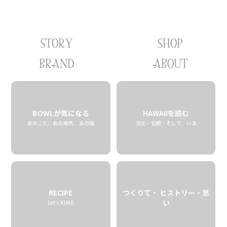
STORY
SHOP
08.02 fri
2019
BRAND
ABOUT
BOWLが気になる
HAWAIIを読む
あのこと、あの場所、 あの話
文化・伝統・そして、いま
RECIPE
つくりて・ ヒストリー・思
い
Let’s KUKE