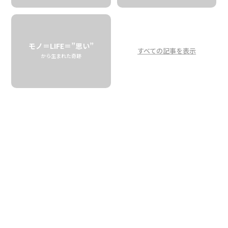
ダンスを使って
コミュニケーション！
驚きのみつばち社会
モノ＝LIFE＝”思い”
すべての記事を表示
から生まれた奇跡
They Communicate by Dancing?
Surprising Fact about Honey Bees
BIG ISLAND BEES
「みつばちたちは、ダンスで会話するんだ」
ハワイ島のはちみつ生産者「ビッグアイランドビーズ」のオ
ーナー・ガーネットの言葉に、思わず目を丸くしてしまい