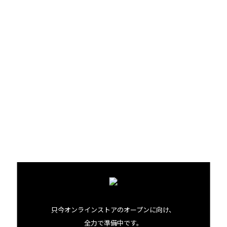
それを記録していったというわけだよ」
ガーネットが続けます。
人間より厳しい？ みつばち社会
蜜を集めて、熱心に働き続けるみつばちたち。ここハワイ
では1年中花が咲いていることもあり、1カ月ほどでその命
に幕を下ろしてしまうといいます。しかし、中にはあんま
り働きたくない、怠け者の蜂、なんてのもいるのでしょう
か…？
「いるよ。もちろん蜂たちにも個体差はある。巣ごとにも
文化が違うしね。だからシーズンの終わりには働き者で、人
間に対してもあまり攻撃的でないような優秀な巣を選んで、
そこの蜂たちを繁殖させるんだ」
只今オンラインストアのオープンに向け、
全力で準備中です。
選抜を生き残ったエリートDNA、きっと彼らはダンスを踊