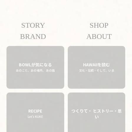
STORY
SHOP
12.27 tue
2022
BRAND
ABOUT
BOWLが気になる
HAWAIIを読む
あのこと、あの場所、 あの話
文化・伝統・そして、いま
RECIPE
つくりて・ ヒストリー・思
い
Let’s KUKE