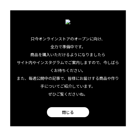
只今オンラインストアのオープンに向け、
全力で準備中です。
ハワイアンチリの
商品を購入いただけるようになりましたら
サイト内やインスタグラムでご案内しますので、今しばら
辛味をきかせた
くお待ちください。
自家製フムス
また、毎週公開中の記事で、皆様にお届けする商品や作り
手についてご紹介しています。
Hawaiian Chili Pepper Gives a Kick
Try Our Original Recipe of Aloha
ぜひご覧くださいね。
Hummus!
閉じる
FOR J’s HAWAII