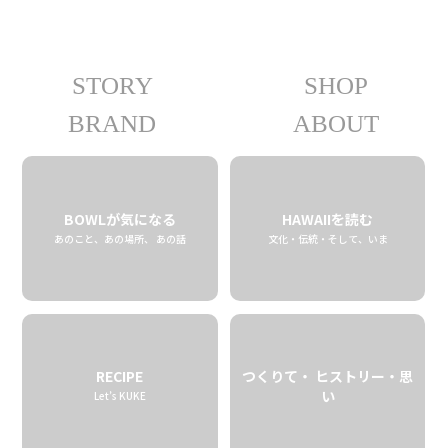
STORY
SHOP
08.07 fri
2026
BRAND
ABOUT
BOWLが気になる
HAWAIIを読む
あのこと、あの場所、 あの話
文化・伝統・そして、いま
RECIPE
つくりて・ ヒストリー・思
い
Let’s KUKE
Aloha Star Coffee Farmの名前は
本当は違った？