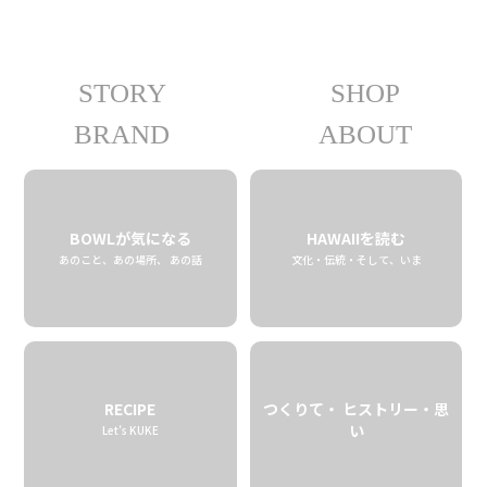
STORY
SHOP
ABOUT
BRAND
ABOUT
たべるもの。わたしをつくるもの。
BOWLが気になる
HAWAIIを読む
生きていくうえでベースとなるもの。
あのこと、あの場所、 あの話
文化・伝統・そして、いま
それをきちんと知りたいなと思います。
「数字」で表された対価を支払えば、
なんでも手に入ってしまう便利なこの世界。
でもその数字って、はたして平等なモノサシでしょうか。
RECIPE
つくりて・ ヒストリー・思
い
Let’s KUKE
どんな人が、どんな思いで、どんなふうに
届けようとしているのかを知ったうえで向き合う数字は、