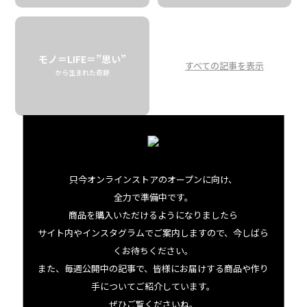
また違った価値をもってくるように思います。
わたしたちがお届けする、
モノ＝LIFE＝”思い”
ハワイに縁あるたべものの数々。
すべての記事を表示
から生まれた奇跡
この子たちが歩いてきた道のりをご紹介したい。
思いが混ざり合って、おいしいが生まれる舞台裏。
にぎやかなキッチンのような「BOWL」へようこそ。
只今オンラインストアのオープンに向け、
全力で準備中です。
商品を購入いただけるようになりましたら
サイト内やインスタグラムでご案内しますので、今しばら
くお待ちください。
また、毎週公開中の記事で、皆様にお届けする商品や作り
手についてご紹介しています。
ぜひご覧くださいね。