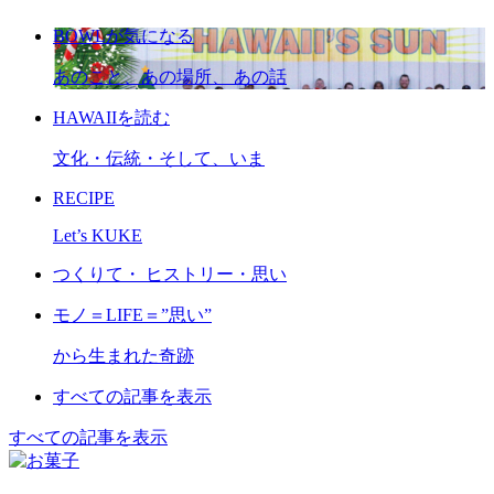
BOWLが気になる
あのこと、あの場所、 あの話
HAWAIIを読む
文化・伝統・そして、いま
RECIPE
Let’s KUKE
つくりて・ ヒストリー・思い
モノ＝LIFE＝”思い”
から生まれた奇跡
すべての記事を表示
すべての記事を表示