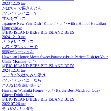
2023
12.26 tue
かぼちゃで栗きんとん
ハワイアンハニーで
甘みをプラス
Japanese New Year Dish “Kinton” <br /> with a Hint of Hawaiian
Honey<br />
BIG ISLAND BEES
2024
12.10 tue
さつまいもプラス
ハワイアンハニーで
濃厚ポタージュを
Hawaiian Honey Meets Sweet Potatoes<br /> Perfect Dish for Your
Chilly Morning<br />
BIG ISLAND BEES
2024
12.31 tue
しょうがのはちみつ漬け
ハワイアンハニーなら
こんなに奥深い味わい
Hawaiian Wilelaiki Honey, <br /> It’s the Best Match for Cozy
Ginger Drink <br />
BIG ISLAND BEES
2022
07.26 tue
そうめんサラダを