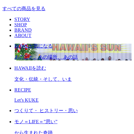
すべての商品を見る
STORY
SHOP
BRAND
ABOUT
BOWLが気になる
あのこと、あの場所、 あの話
HAWAIIを読む
文化・伝統・そして、いま
RECIPE
Let’s KUKE
つくりて・ ヒストリー・思い
モノ＝LIFE＝”思い”
から生まれた奇跡