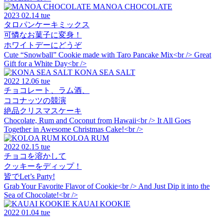
MANOA CHOCOLATE
2023
02.14 tue
タロパンケーキミックス
可憐なお菓子に変身！
ホワイトデーにどうぞ
Cute “Snowball” Cookie made with Taro Pancake Mix<br /> Great
Gift for a White Day<br />
KONA SEA SALT
2022
12.06 tue
チョコレート、ラム酒、
ココナッツの競演
絶品クリスマスケーキ
Chocolate, Rum and Coconut from Hawaii<br /> It All Goes
Together in Awesome Christmas Cake!<br />
KOLOA RUM
2022
02.15 tue
チョコを溶かして
クッキーをディップ！
皆でLet’s Party!
Grab Your Favorite Flavor of Cookie<br /> And Just Dip it into the
Sea of Chocolate!<br />
KAUAI KOOKIE
2022
01.04 tue