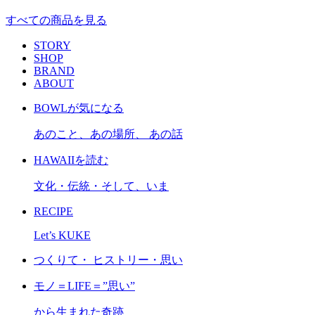
すべての商品を見る
STORY
SHOP
BRAND
ABOUT
BOWLが気になる
あのこと、あの場所、 あの話
HAWAIIを読む
文化・伝統・そして、いま
RECIPE
Let’s KUKE
つくりて・ ヒストリー・思い
モノ＝LIFE＝”思い”
から生まれた奇跡