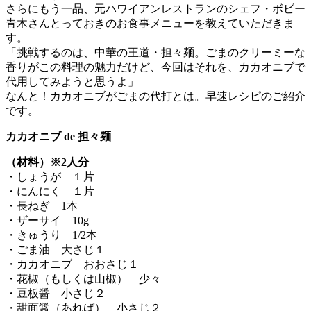
さらにもう一品、元ハワイアンレストランのシェフ・ボビー
青木さんとっておきのお食事メニューを教えていただきま
す。
「挑戦するのは、中華の王道・担々麺。ごまのクリーミーな
香りがこの料理の魅力だけど、今回はそれを、カカオニブで
代用してみようと思うよ」
なんと！カカオニブがごまの代打とは。早速レシピのご紹介
です。
カカオニブ de 担々麺
（材料）※2人分
・しょうが １片
・にんにく １片
・長ねぎ 1本
・ザーサイ 10g
・きゅうり 1/2本
・ごま油 大さじ１
・カカオニブ おおさじ１
・花椒（もしくは山椒） 少々
・豆板醤 小さじ２
・甜面醤（あれば） 小さじ２