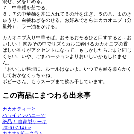
混ぜ、火を止める。
７．中華麺を茹でる。
８．７の中華麺を丼に入れて６の汁を注ぎ、５の具、１のき
ゅうり、白髪ねぎをのせる。お好みでさらにカカオニブ（分
量外）、ラー油をかける。
カカオニブ入り中華そば。おそるおそるひと口すすると…お
いしい！ 肉みその中でリズミカルに砕けるカカオニブの香
ばしい香りがアクセントになって、もしかしたらごまと同じ
くらい、いや、ごまバージョンよりおいしいかもしれませ
ん。
「おいしい料理に、ルールはないよ。いつでも頭を柔らかく
しておかなくっちゃね」
ボビーさん、もうスープまで飲み干しています。
この商品にまつわる出来事
カカオティーと
ハワイアンハニーで
絶品！ 自家製ケーキ
2026
07.14 tue
カカオ×ダークラム