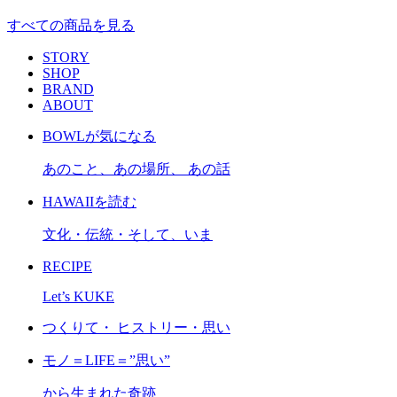
すべての商品を見る
STORY
SHOP
BRAND
ABOUT
BOWLが気になる
あのこと、あの場所、 あの話
HAWAIIを読む
文化・伝統・そして、いま
RECIPE
Let’s KUKE
つくりて・ ヒストリー・思い
モノ＝LIFE＝”思い”
から生まれた奇跡