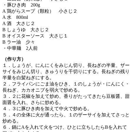
・豚ひき肉 200g
A 鶏がらスープ（顆粒） 小さじ２
A 水 800ml
A 酒 大さじ２
B しょうゆ 大さじ２
B オイスターソース 大さじ１
B ラー油 少々
・中華麺 2人前
（作り方）
１．しょうが、にんにくをみじん切り、長ねぎの半量、ザー
サイをみじん切り、きゅうりを千切りにする。長ねぎの残り
半量を白髪ねぎにする。
２．フライパンにごま油をひき、１のしょうが・にんにく・
長ねぎ、カカオニブを弱火で炒める。
３．２に花椒を加えて炒め、香りがたってきたら豆板醤、甜
面醤を入れ、さらに炒める。
４．３に豚ひき肉を加えて中火で炒める。
５．４の全体に火が通ったら、１のザーサイを加えてさっと
炒める。
６．鍋にAを入れて火をつけ、ひとに立ちしたらBを入れて