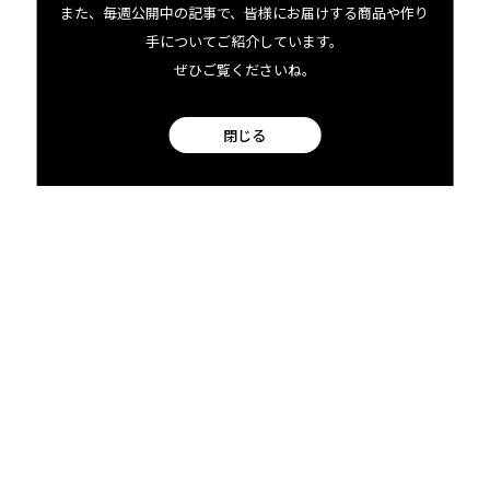
また、毎週公開中の記事で、皆様にお届けする商品や作り
Hawaiian Chili Pepper Gives a Kick<br
手についてご紹介しています。
/> Try Our Original Recipe of Aloha
Hummus!<br />
ぜひご覧くださいね。
閉じる
FOR J’s HAWAII
12.07 tue
2021