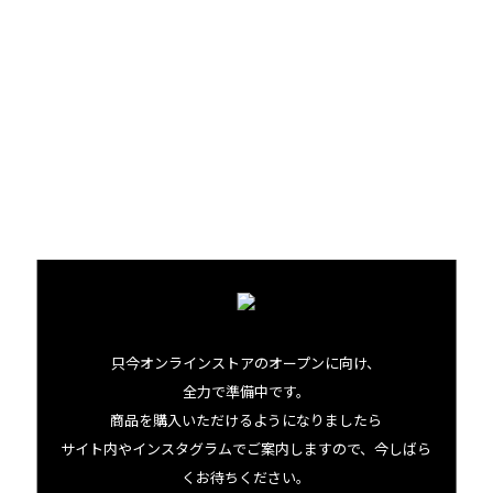
07.28 tue
2026
只今オンラインストアのオープンに向け、
全力で準備中です。
ハワイアンチリの
商品を購入いただけるようになりましたら
辛味をきかせた
サイト内やインスタグラムでご案内しますので、今しばら
自家製フムス
くお待ちください。