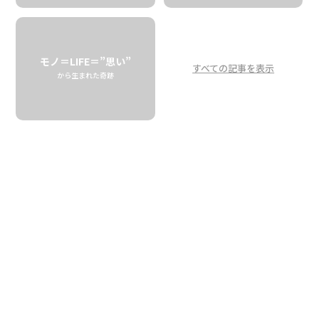
モノ＝LIFE＝”思い”
すべての記事を表示
から生まれた奇跡
アヒ、オノ、マヒマヒ…
魚の名前を知れば
ハワイはもっと楽しい
Ahi, Ono, Mahimahi…<br />
Interesting Hawaiian Fish Names<br />
FOR J’s HAWAII
06.02 tue
2026