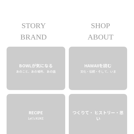
STORY
SHOP
FOR J’s HAWAII
BRAND
ABOUT
フォージェイズハワイ
03.03 tue
2020
BOWLが気になる
HAWAIIを読む
あのこと、あの場所、 あの話
文化・伝統・そして、いま
RECIPE
つくりて・ ヒストリー・思
い
Let’s KUKE