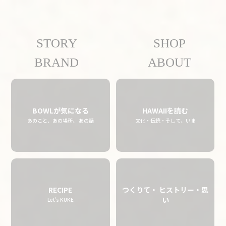
STORY
SHOP
ハリイマイレディスティリング パウマ
BRAND
ABOUT
ウイウォッカ 750ml
BOWLが気になる
HAWAIIを読む
10.01 tue
2024
あのこと、あの場所、 あの話
文化・伝統・そして、いま
RECIPE
つくりて・ ヒストリー・思
い
Let’s KUKE