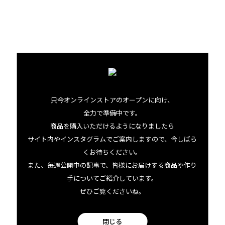
た香りに思わず感動。結局トラウトは１匹も釣れなかった
けれど、予想外のその”手土産”を持ち帰理ながら「これはや
はりカクテルを作らねば・・・」と、軽くすりつぶした実
と葉をグラスに入れる。ソーダと
PAUウォッカ
を２：１で
割って軽くステア・・・夏の夜の暑さ、そして悔しい釣果
さえ忘れさせてくれる爽快な味わいだった。
只今オンラインストアのオープンに向け、
全力で準備中です。
爽やかな香りを活かしたいミクソロジー・カクテルにも、
商品を購入いただけるようになりましたら
南の島のウォッカはお勧めである。
サイト内やインスタグラムでご案内しますので、今しばら
くお待ちください。
また、毎週公開中の記事で、皆様にお届けする商品や作り
手についてご紹介しています。
ぜひご覧くださいね。
閉じる