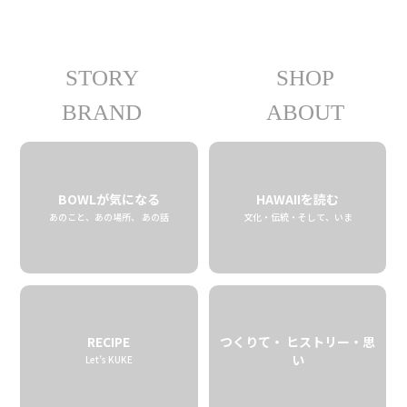
STORY
SHOP
10.01 tue
2024
BRAND
ABOUT
BOWLが気になる
HAWAIIを読む
あのこと、あの場所、 あの話
文化・伝統・そして、いま
RECIPE
つくりて・ ヒストリー・思
”寒い国の酒”の印象を覆
い
Let’s KUKE
す。”PAU”そのウォッカは