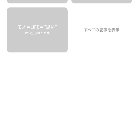
南の島のパイナップル畑で
生まれる。”
Against the impression of "Vodka =
モノ＝LIFE＝”思い”
すべての記事を表示
freezing country"
から生まれた奇跡
Found "PAU Vodka" born in the
pineapple fields in Maui
HALIIMAILE DISTILLING
ウォッカといえば寒い国で造られるスピリッツというイ
メージが強い。これが南国・ハワイで造られているといえ
ば、多くの酒愛好家は戸惑うことだろう。