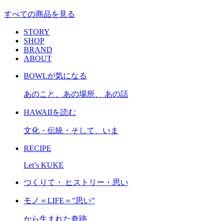
すべての商品を見る
STORY
SHOP
BRAND
ABOUT
BOWLが気になる
あのこと、あの場所、 あの話
HAWAIIを読む
文化・伝統・そして、いま
RECIPE
Let’s KUKE
つくりて・ ヒストリー・思い
モノ＝LIFE＝”思い”
から生まれた奇跡