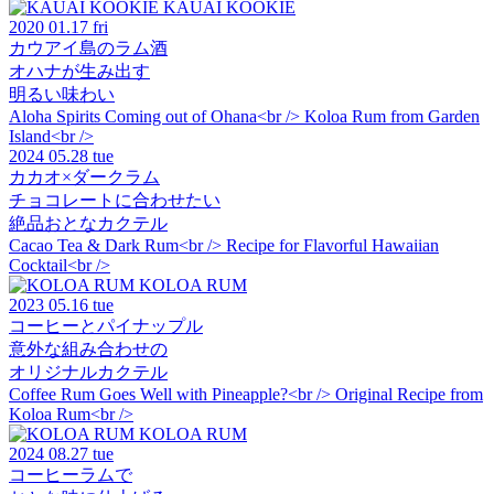
KAUAI KOOKIE
2020
01.17 fri
カウアイ島のラム酒
オハナが生み出す
明るい味わい
Aloha Spirits Coming out of Ohana<br /> Koloa Rum from Garden
Island<br />
2024
05.28 tue
カカオ×ダークラム
チョコレートに合わせたい
絶品おとなカクテル
Cacao Tea & Dark Rum<br /> Recipe for Flavorful Hawaiian
Cocktail<br />
KOLOA RUM
2023
05.16 tue
コーヒーとパイナップル
意外な組み合わせの
オリジナルカクテル
Coffee Rum Goes Well with Pineapple?<br /> Original Recipe from
Koloa Rum<br />
KOLOA RUM
2024
08.27 tue
コーヒーラムで