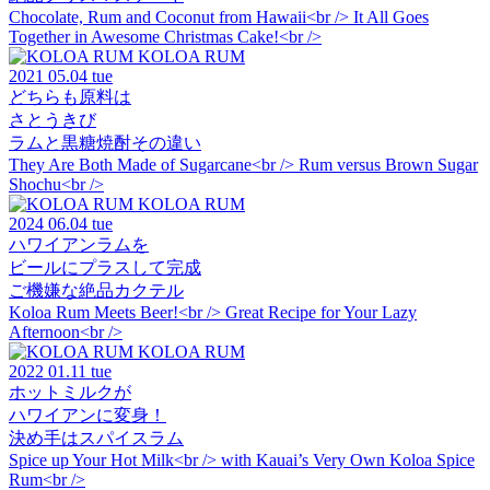
Chocolate, Rum and Coconut from Hawaii<br /> It All Goes
Together in Awesome Christmas Cake!<br />
KOLOA RUM
2021
05.04 tue
どちらも原料は
さとうきび
ラムと黒糖焼酎その違い
They Are Both Made of Sugarcane<br /> Rum versus Brown Sugar
Shochu<br />
KOLOA RUM
2024
06.04 tue
ハワイアンラムを
ビールにプラスして完成
ご機嫌な絶品カクテル
Koloa Rum Meets Beer!<br /> Great Recipe for Your Lazy
Afternoon<br />
KOLOA RUM
2022
01.11 tue
ホットミルクが
ハワイアンに変身！
決め手はスパイスラム
Spice up Your Hot Milk<br /> with Kauai’s Very Own Koloa Spice
Rum<br />