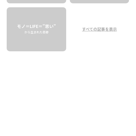
モノ＝LIFE＝”思い”
すべての記事を表示
から生まれた奇跡
樽仕込みに音楽仕込み？！信州
で醸すタロイモ焼酎KALOの新
たな世界観。
Aged in Barrels, Inspired by Music!?
The Worldview of KALO Taro Shochu
from Shinshu
04.10 fri
2026