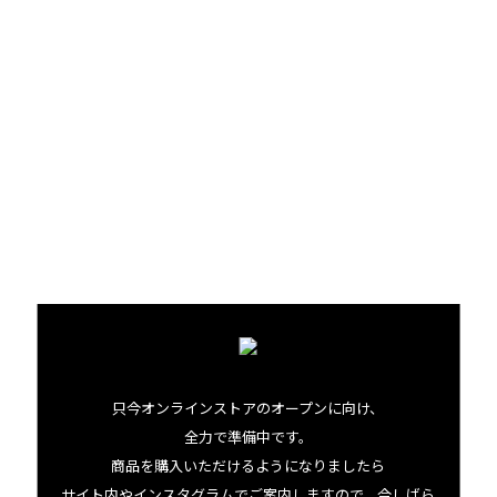
03.12 thu
2026
只今オンラインストアのオープンに向け、
全力で準備中です。
家族の愛がたっぷり！
商品を購入いただけるようになりましたら
サウスコナのコーヒー農園
サイト内やインスタグラムでご案内しますので、今しばら