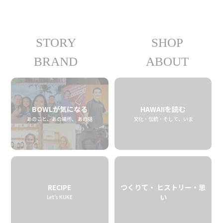
STORY
SHOP
つくりて・ ヒストリー・思い
BRAND
ABOUT
04.14 tue
2026
BOWLが気になる
HAWAIIを読む
あのこと、あの場所、 あの話
文化・伝統・そして、いま
RECIPE
つくりて・ ヒストリー・思
い
Let’s KUKE