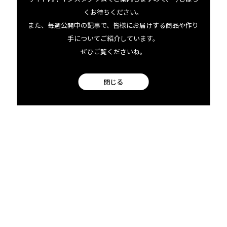
Aloha Star Coffee Farm
くお待ちください。
また、毎週公開中の記事で、皆様にお届けする商品や作り
Aloha Star Coffee Farm, a family-
owned coffee farm in South Kona filled
手についてご紹介しています。
with love and aloha
ぜひご覧くださいね。
閉じる
Aloha Star Coffee Farm
03.10 tue
2026