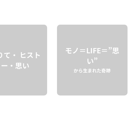
検索
モノ＝LIFE＝”思
りて・ ヒスト
い”
リー・思い
から生まれた奇跡