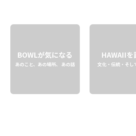
02.06 fri
2026
BOWLが気になる
HAWAII
あのこと、あの場所、 あの話
文化・伝統・そし