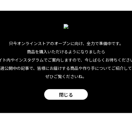
たビールの知識と愛は、ハワイへ移住してからも健在。ここで
イにもクラフトビールのブリューワリーがいくつもあり、ソラ
すよ。そうそう、“幻のハワイアン・ビール”とも呼ばれる、プ
只今オンラインストアのオープンに向け、
全力で準備中です。
商品を購入いただけるようになりましたら
イト内やインスタグラムでご案内しますので、今しばらくお待ちくださ
別なコラボ、ソラリオさん目線でのハワイ・クラフトビールの
毎週公開中の記事で、皆様にお届けする商品や作り手についてご紹介して
てくださいね。
ぜひご覧くださいね。
がハワイの地ビールブランド「ホノルル・ビアワークス」のオ
閉じる
ちら。ぜひ合わせてお読みください。
 創業者ジェフのブルーイングへの道