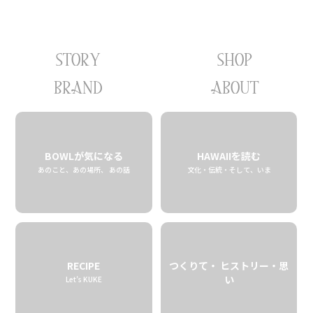
STORY
SHOP
2026
01.16 fri
BRAND
ABOUT
BOWLが気になる
HAWAIIを読む
あのこと、あの場所、 あの話
文化・伝統・そして、いま
RECIPE
つくりて・ ヒストリー・思
い
Let’s KUKE
ハワイの香りを楽しむ 。
オーナー自らブレンドする