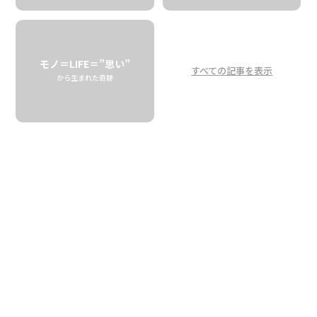
香りのプロファイル
その４: ハワイアン・レイ
モノ＝LIFE＝”思い”
Enjoy the scents of Hawaii. The owner
すべての記事を表示
から生まれた奇跡
personally blends the fragrance
profile: Hawaiian Lei
Shop Toast
2006年にスタートしたホノルルで人気のウッドクラフトブ
ランド、Shop Toast（ショップ・トースト）。オーナー、
ジェレミー・ショウダが10年前に作ったテスト商品からた