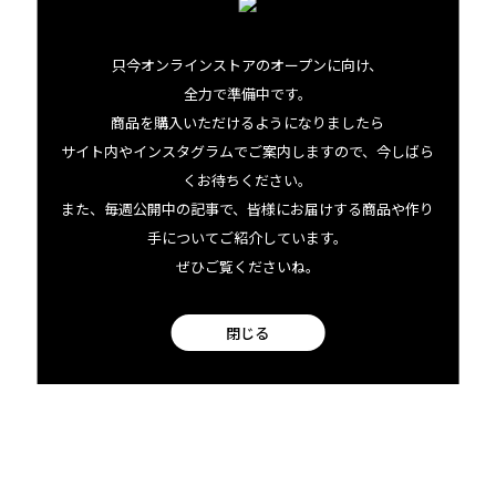
建築学部卒のロコボーイが作るエコなウッド雑貨
只今オンラインストアのオープンに向け、
全力で準備中です。
商品を購入いただけるようになりましたら
サイト内やインスタグラムでご案内しますので、今しばら
くお待ちください。
また、毎週公開中の記事で、皆様にお届けする商品や作り
手についてご紹介しています。
ぜひご覧くださいね。
Jeremy Shodaについてもっと知る
閉じる
03.13 fri
2026