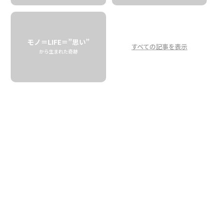
モノ＝LIFE＝”思い”
すべての記事を表示
コーヒーの可能性を広げたく
から生まれた奇跡
て。「食べるコーヒー」エスプ
レッソ・バイツ
Expanding the possibilities of coffee:
“Edible Coffee”- Espresso Bites
BIG ISLAND COFFEE
ROASTERS
01.08 thu
2026