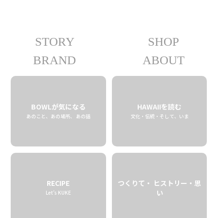
STORY
SHOP
BIG ISLAND COFFEE ROASTERS
BRAND
ABOUT
01.27 tue
2026
BOWLが気になる
HAWAIIを読む
あのこと、あの場所、 あの話
文化・伝統・そして、いま
RECIPE
つくりて・ ヒストリー・思
い
Let’s KUKE