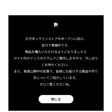
只今オンラインストアのオープンに向け、
全力で準備中です。
商品を購入いただけるようになりましたら
ハワイ島ヒロでQグレーダーが
サイト内やインスタグラムでご案内しますので、今しばら
焙煎するスペシャルティコーヒ
くお待ちください。
ー
また、毎週公開中の記事で、皆様にお届けする商品や作り
手についてご紹介しています。
Specialty coffee roasted by Q-graders
in Hilo, Big Island
ぜひご覧くださいね。
閉じる
BIG ISLAND COFFEE
ROASTERS