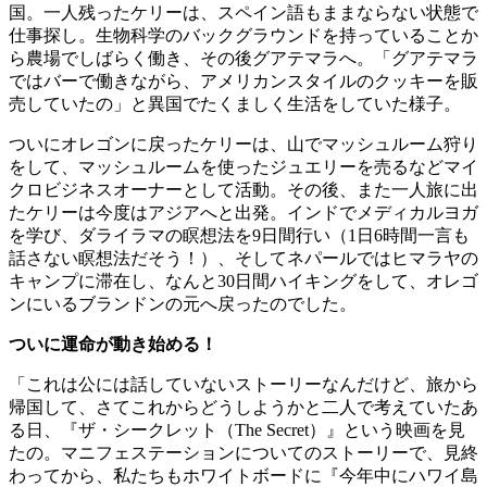
国。一人残ったケリーは、スペイン語もままならない状態で
仕事探し。生物科学のバックグラウンドを持っていることか
ら農場でしばらく働き、その後グアテマラへ。「グアテマラ
ではバーで働きながら、アメリカンスタイルのクッキーを販
売していたの」と異国でたくましく生活をしていた様子。
ついにオレゴンに戻ったケリーは、山でマッシュルーム狩り
をして、マッシュルームを使ったジュエリーを売るなどマイ
クロビジネスオーナーとして活動。その後、また一人旅に出
たケリーは今度はアジアへと出発。インドでメディカルヨガ
を学び、ダライラマの瞑想法を9日間行い（1日6時間一言も
話さない瞑想法だそう！）、そしてネパールではヒマラヤの
キャンプに滞在し、なんと30日間ハイキングをして、オレゴ
ンにいるブランドンの元へ戻ったのでした。
ついに運命が動き始める！
「これは公には話していないストーリーなんだけど、旅から
帰国して、さてこれからどうしようかと二人で考えていたあ
る日、『ザ・シークレット（The Secret）』という映画を見
たの。マニフェステーションについてのストーリーで、見終
わってから、私たちもホワイトボードに『今年中にハワイ島