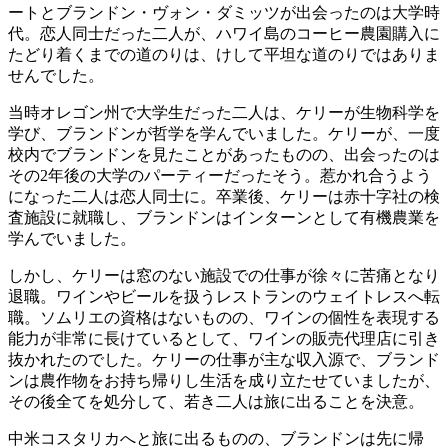
ートとブランドン・ヴォン・ダミッツが出会ったのは大学時
代。恋人同士だった二人が、ハワイ島のコーヒー農園購入に
たどり着くまでの道のりは、けして平坦な道のりではありま
せんでした。
当時オレゴン州で大学生だった二人は、ケリーが生物科学を
学び、ブランドンが哲学を学んでいました。ケリーが、一度
校内でブランドンを見たことがあったものの、出会ったのは
その2年後の大学のパーティーだったそう。惹かれ合うよう
になった二人は恋人同士に。卒業後、ケリーは赤十字社の検
査施設に就職し、ブランドンはインターンとして有機農業を
学んでいました。
しかし、ケリーは窓のない施設での仕事が徐々に苦痛となり
退職。ワインやビールを扱うレストランのウェイトレスへ転
職。ソムリエの資格はないものの、ワインの個性を表現する
能力が非常に長けているとして、ワインの販売代理店に引き
抜かれたのでした。ケリーの仕事が主な収入源で、ブランド
ンは農作物をお持ち帰りし生活を成り立たせていましたが、
その後全てを処分して、若き二人は旅に出ることを決意。
中米コスタリカへと旅に出るものの、ブランドンは先に帰