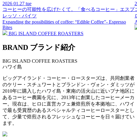
2026
01.27 tue
コーヒーの可能性を広げたくて。「食べるコーヒー」エスプ
レッソ・バイツ
Expanding the possibilities of coffee: “Edible Coffee”- Espresso
A
Bites
BIG ISLAND COFFEE ROASTERS
BRAND
ブランド紹介
BIG ISLAND COFFEE ROASTERS
ハワイ島
ビッグアイランド・コーヒー・ロースターズは、共同創業者
のケリー・スチュワートとブランドン・ヴォン・ダミッツが
2010年に購入したハワイ島・東南の活火山に近いプナ地区に
あるコーヒー農園を元に、2013年に創業したコーヒーメーカ
ー。現在は、ヒロに直営カフェ兼焙煎所を本拠地に、ハワイ
で最も受賞歴のあるスペシャルティコーヒーロースターとし
て、少量で焙煎されるフレッシュなコーヒーを日々届けてい
ます。