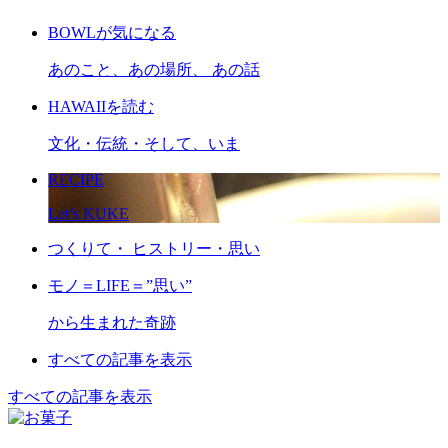
BOWLが気になる
あのこと、あの場所、 あの話
HAWAIIを読む
文化・伝統・そして、いま
RECIPE
Let’s KUKE
つくりて・ ヒストリー・思い
モノ＝LIFE＝”思い”
から生まれた奇跡
すべての記事を表示
すべての記事を表示