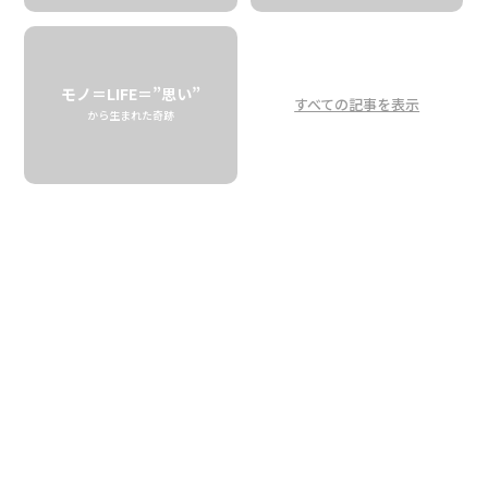
モノ＝LIFE＝”思い”
すべての記事を表示
から生まれた奇跡
Aloha Star Coffee Farm
始まりの歴史を紐解く
-前編-
Aloha Star Coffee Farm -Unraveling
the History of the Beginning Part. 1
Aloha Star Coffee Farm
04.17 fri
2026