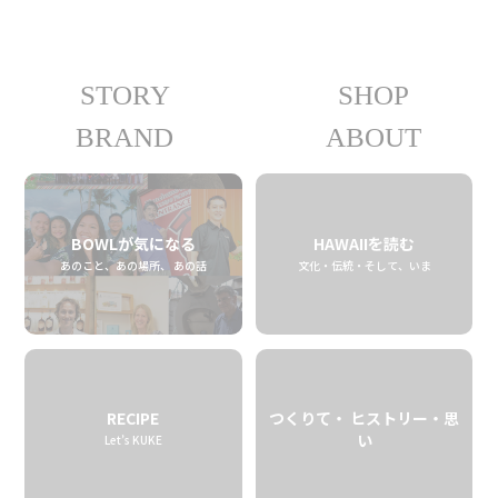
STORY
SHOP
Aloha Star Coffee Farm
BRAND
ABOUT
アロハ・スター・コーヒー・ファーム
04.10 fri
2026
BOWLが気になる
HAWAIIを読む
あのこと、あの場所、 あの話
文化・伝統・そして、いま
RECIPE
つくりて・ ヒストリー・思
い
Let’s KUKE