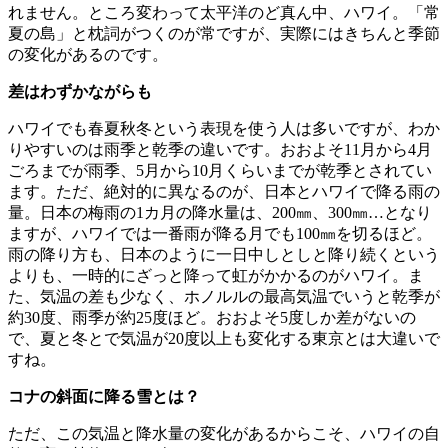
れません。ところ変わって太平洋のど真ん中、ハワイ。「常
夏の島」と枕詞がつくのが常ですが、実際にはきちんと季節
の変化があるのです。
差はわずかながらも
ハワイでも春夏秋冬という表現を使う人は多いですが、わか
りやすいのは雨季と乾季の違いです。おおよそ11月から4月
ごろまでが雨季、5月から10月くらいまでが乾季とされてい
ます。ただ、絶対的に異なるのが、日本とハワイで降る雨の
量。日本の梅雨の1カ月の降水量は、200㎜、300㎜…となり
ますが、ハワイでは一番雨が降る月でも100㎜を切るほど。
雨の降り方も、日本のように一日中しとしと降り続くという
よりも、一時的にざっと降って虹がかかるのがハワイ。ま
た、気温の差も少なく、ホノルルの最高気温でいうと乾季が
約30度、雨季が約25度ほど。おおよそ5度しか差がないの
で、夏と冬とで気温が20度以上も変化する東京とは大違いで
すね。
コナの斜面に降る雪とは？
ただ、この気温と降水量の変化があるからこそ、ハワイの自