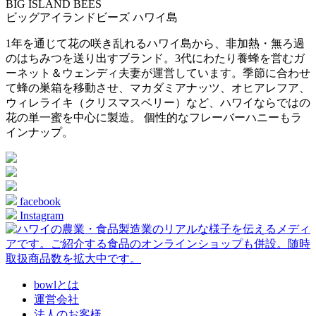
BIG ISLAND BEES
ビッグアイランドビーズ
ハワイ島
1年を通じて花の咲き乱れるハワイ島から、非加熱・無ろ過
のはちみつを送り出すブランド。3代にわたり養蜂を営むガ
ーネット＆ウェンディ夫妻が運営しています。季節に合わせ
て蜂の巣箱を移動させ、マカダミアナッツ、オヒアレフア、
ウィレライキ（クリスマスベリー）など、ハワイならではの
花の単一蜜を中心に製造。 個性的なフレーバーハニーもラ
インナップ。
facebook
Instagram
bowlとは
運営会社
法人のお客様