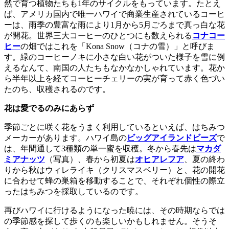
然で育つ植物たちも1年のサイクルをもっています。たとえ
ば、アメリカ国内で唯一ハワイで商業生産されているコーヒ
ーは、雨季の豊富な雨により1月から5月ごろまで真っ白な花
が開花。世界三大コーヒーのひとつにも数えられる
コナコー
ヒー
の畑ではこれを「Kona Snow（コナの雪）」と呼びま
す。緑のコーヒーノキに小さな白い花がついた様子を雪に例
えるなんて、南国の人たちもなかなかしゃれています。花か
ら半年以上を経てコーヒーチェリーの実が育って赤く色づい
たのち、収穫されるのです。
花は愛でるのみにあらず
季節ごとに咲く花をうまく利用しているといえば、はちみつ
メーカーがあります。ハワイ島の
ビッグアイランドビーズ
で
は、年間通して3種類の単一蜜を収穫。冬から春先は
マカダ
ミアナッツ
（写真）、春から初夏は
オヒアレフア
、夏の終わ
りから秋はウィレライキ（クリスマスベリー）と、花の開花
に合わせて蜂の巣箱を移動することで、それぞれ個性の際立
ったはちみつを採取しているのです。
再びハワイに行けるようになった暁には、その時期ならでは
の季節感を探して歩くのも楽しいかもしれません。そうそ