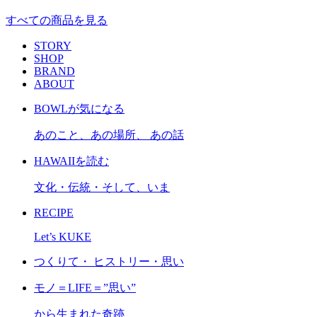
すべての商品を見る
STORY
SHOP
BRAND
ABOUT
BOWLが気になる
あのこと、あの場所、 あの話
HAWAIIを読む
文化・伝統・そして、いま
RECIPE
Let’s KUKE
つくりて・ ヒストリー・思い
モノ＝LIFE＝”思い”
から生まれた奇跡