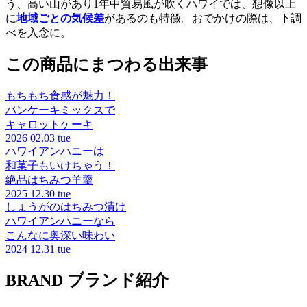
う、高い山があり1年中貿易風が吹くハワイでは、想像以上
に
地域ごとの気候差
があるのも特徴。おでかけの際は、下調
べを入念に。
この商品にまつわる出来事
もちもち食感が魅力！
パンケーキミックスで
キャロットケーキ
2026
02.03 tue
ハワイアンハニーは
和菓子もいけちゃう！
絶品はちみつ羊羹
2025
12.30 tue
しょうがのはちみつ漬け
ハワイアンハニーなら
こんなに奥深い味わい
2024
12.31 tue
BRAND
ブランド紹介