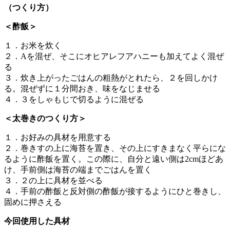
（つくり方）
＜酢飯＞
１．お米を炊く
２．Aを混ぜ、そこにオヒアレフアハニーも加えてよく混ぜ
る
３．炊き上がったごはんの粗熱がとれたら、２を回しかけ
る。混ぜずに１分間おき、味をなじませる
４．３をしゃもじで切るように混ぜる
＜太巻きのつくり方＞
１．お好みの具材を用意する
２．巻きすの上に海苔を置き、その上にすきまなく平らにな
るように酢飯を置く。この際に、自分と遠い側は2cmほどあ
け、手前側は海苔の端までごはんを置く
３．２の上に具材を並べる
４．手前の酢飯と反対側の酢飯が接するようにひと巻きし、
固めに押さえる
今回使用した具材