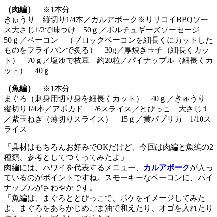
（肉編）
※1本分
きゅうり 縦切り1/4本／カルアポーク※リリコイBBQソー
ス大さじ1/2で味つけ 50ｇ／ポルチュギーズソーセージ
50ｇ／ベーコン （ブロックベーコンを細長くにカットした
ものをフライパンで炙る） 30g／厚焼き玉子（細長くカッ
ト） 70ｇ／塩ゆで枝豆 約20粒／パイナップル（細長くカ
ット） 40ｇ
（魚編）
※1本分
まぐろ（刺身用切り身を細長くカット） 40ｇ／きゅうり
縦切り1/4本／アボカド 1/6スライス／とびっこ 大さじ１
／紫玉ねぎ（薄切りスライス） 15ｇ／黄パプリカ 1/10ス
ライス
「具材はもちろんお好みでOKだけど、今回は肉編と魚編の2
種類、参考としてつくってみたよ」
肉編には、ハワイを代表するメニュー、
カルアポーク
が入っ
ているのがポイントですね。スモーキーなベーコンに、パイ
ナップルがさわやかです。
「魚編は、まぐろととびっこで、ポケをイメージしてみた
よ。まぐろをあらかじめごま油で和えたり、オゴを入れたり