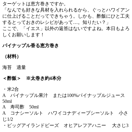
ターゲットは恵方巻きですか。
「なんでも好きな具材を入れられるから、ぐっとハワイアン
に仕上げることだってできちゃう。しかも、酢飯にひと工夫
するとっておきのレシピがあって…。知りたい？」
ここで、「イエス」以外の返答はないですよね。本日もよろ
しくお願いします！
パイナップル香る恵方巻き
（材料）
海苔 適量
＜酢飯＞ ※太巻き約4本分
・米2合
A パイナップル果汁 または100%パイナップルジュース
50ml
A 寿司酢 50ml
A コナシーソルト ハワイコナディープシーソルト 小さ
じ1/2
・ビッグアイランドビーズ オヒアレフアハニー 大さじ3