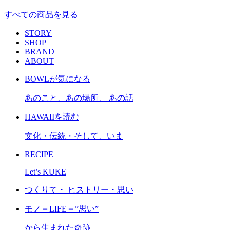
すべての商品を見る
STORY
SHOP
BRAND
ABOUT
BOWLが気になる
あのこと、あの場所、 あの話
HAWAIIを読む
文化・伝統・そして、いま
RECIPE
Let’s KUKE
つくりて・ ヒストリー・思い
モノ＝LIFE＝”思い”
から生まれた奇跡