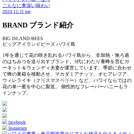
こんなに奥深い味わい
2024
12.31 tue
BRAND
ブランド紹介
BIG ISLAND BEES
ビッグアイランドビーズ
ハワイ島
1年を通じて花の咲き乱れるハワイ島から、非加熱・無ろ過
のはちみつを送り出すブランド。3代にわたり養蜂を営むガ
ーネット＆ウェンディ夫妻が運営しています。季節に合わせ
て蜂の巣箱を移動させ、マカダミアナッツ、オヒアレフア、
ウィレライキ（クリスマスベリー）など、ハワイならではの
花の単一蜜を中心に製造。 個性的なフレーバーハニーもラ
インナップ。
facebook
Instagram