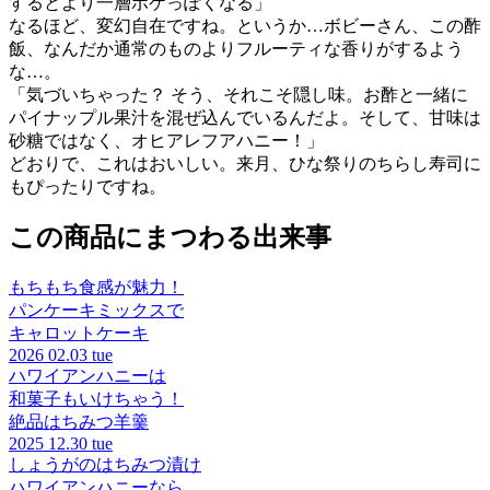
するとより一層ポケっぽくなる」
なるほど、変幻自在ですね。というか…ボビーさん、この酢
飯、なんだか通常のものよりフルーティな香りがするよう
な…。
「気づいちゃった？ そう、それこそ隠し味。お酢と一緒に
パイナップル果汁を混ぜ込んでいるんだよ。そして、甘味は
砂糖ではなく、オヒアレフアハニー！」
どおりで、これはおいしい。来月、ひな祭りのちらし寿司に
もぴったりですね。
この商品にまつわる出来事
もちもち食感が魅力！
パンケーキミックスで
キャロットケーキ
2026
02.03 tue
ハワイアンハニーは
和菓子もいけちゃう！
絶品はちみつ羊羹
2025
12.30 tue
しょうがのはちみつ漬け
ハワイアンハニーなら