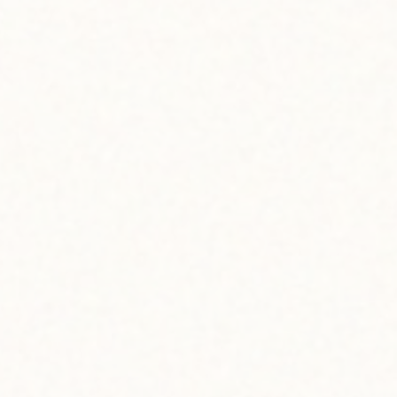
さを吹き飛ばせ！
ウアイ島のラム酒で
ットバタードラム