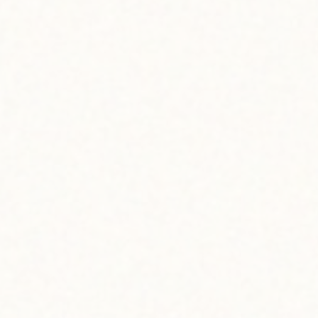
・生クリーム 100ml
・牛乳 500ml
・粉ゼラチン 10g
・卵黄 3個分
（つくり方）
２．１に粉ゼラチンを入
３．２をボウルに移し、
４．別のボウルに生クリ
※通常のホイップクリー
５．別のボウルに卵黄と
６．３に４と５を入れ、
７．ゼリー型やタッパー