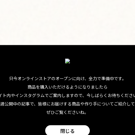
リーム、追加のグァババターを添える（分量外）
すでにできあがっているなんて最高。早速いただきます。…お
材と付き合ってきただけあるね。ハワイ島、
リコレフア
のグァ
ター
自体に甘みがあるので、プラスアルファの砂糖はなし。だ
さ控えめ。もっと甘いほうがよければ砂糖を追加することもで
只今オンラインストアのオープンに向け、
全力で準備中です。
製スイーツのいいところですよね。
商品を購入いただけるようになりましたら
イト内やインスタグラムでご案内しますので、今しばらくお待ちくださ
みじみおいしい。これがボビーレシピの真骨頂、なんてね」
毎週公開中の記事で、皆様にお届けする商品や作り手についてご紹介して
ゃうんですか。でも、それも許せちゃうくらいの間違いない味
ぜひご覧くださいね。
。ごちそうさまでした！
閉じる