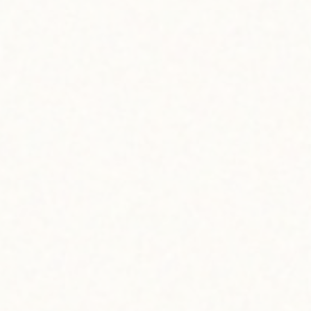
んだよなぁ」
元ハワイアンレストラン
「もちろん、味が伴って
シックで、潔くて、それ
ボビーさん、そこまで言
か。
「もちろん！ 老若男女
る、そんなスイーツを今
フルーツバターの
（材料） ※約4
・リコレフア グァババタ
※リコレフア バニラバ