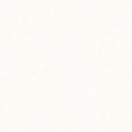
2024
04.02 tue
202
BRAND
ブランド紹介
ハワイ語で「リリコイ」と呼ばれるパッシ
HUA
詰めた「リリコイバター」は、おみやげと
のリリコイバターをはじめ、マンゴー、コ
ルーツバターを製造しています。1996年