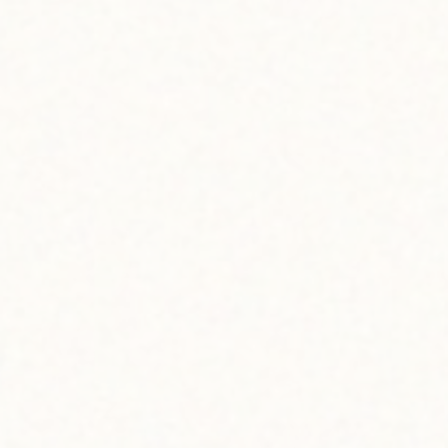
2024
09.24 tue
LIKO LE
リコレフア
ハワイ島