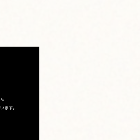
、この甘酸っぱい風味は、
ババターを味つけに使っ
から、素朴な味わいに仕
きますし、自分好みにア
い。
います。
。我が家の定番デザート