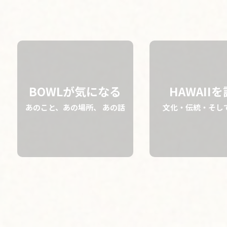
03.25 tue
2025
BOWLが気になる
HAWAII
あのこと、あの場所、 あの話
文化・伝統・そし