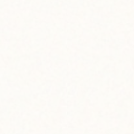
トロピカル気分の
手づくりババロア
me-made Bavarois with Hawaiian Fruit But
To Delight Your Relaxing Teatime
LIKO LEHUA
える”ことがもてはやされがちだけど、やっぱりシンプル・イズ