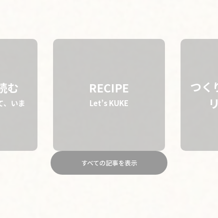
STORY
BRAND
ABOUT
つく
を読む
RECIPE
て、いま
Let’s KUKE
すべての記事を表示
フルーツバター香る