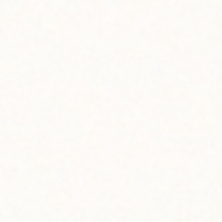
れ、粉っぽさがなくなるまでよく混ぜる
15分ほどおいて冷ます
ームを入れ、とろみがつくまで泡立て器で泡立てる
ムのように角がたつほどではなく、少しとろみがつく程度。目
、リコレフア グァババターを入れてよく混ぜる
よく混ぜる
などの容器に移して冷蔵庫で約3時間冷やす