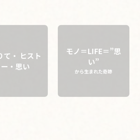
検索
モノ＝LIFE＝”思
りて・ ヒスト
い”
リー・思い
から生まれた奇跡