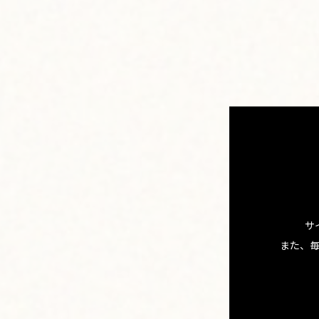
８．お好みでホイップク
ババロアですか！ もう
グァバ？
「さすが、長年ハワイ食
ているんだ。
フルーツバ
上がっているでしょ」
たしかに、思いのほか甘
レンジできるのが自家
サ
「派手じゃないけど、し
また、
あらあら、自分で言っち
に加わりそうな予感です