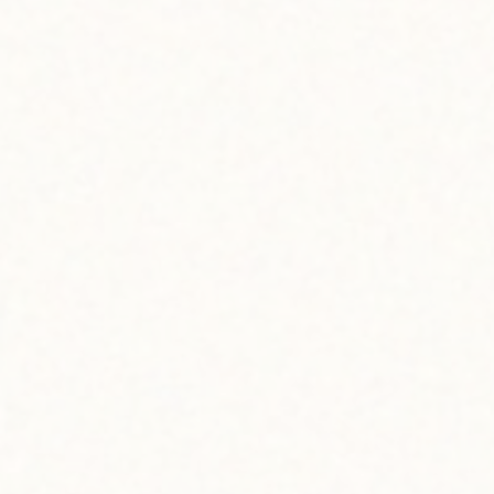
生地に甘みと香り！
グアババターで彩る
桃色パンケーキ