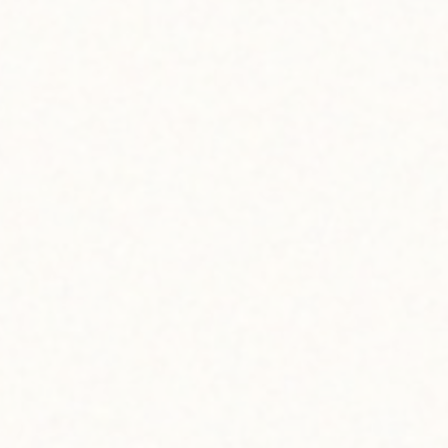
4
01.16 tue
ョンフルーツに、砂糖、卵、バターなどを加えて煮
しても大人気のハワイ定番の味。リコレフアではこ
コナッツ、グァバなど、南国らしいフレーバーのフ
創業、ハワイ島ヒロのメーカーです。