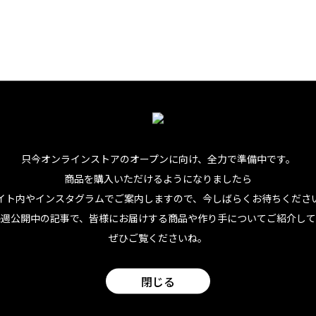
つめ。味がぼけないように、通常のコーヒーよりもちょっとだ
多めにしてかために仕上げること。これで、味も食べ応えも大
、最高！ でもこれ、どんなフレーバーコーヒーでもうまくい
こそなせる業、じゃないですか？
う、ベースのコーヒー豆に対して手抜きをしていないし、フレ
只今オンラインストアのオープンに向け、
全力で準備中です。
レッズの特徴。でも…、それをゼリーにするっていう僕のアイ
商品を購入いただけるようになりましたら
イト内やインスタグラムでご案内しますので、今しばらくお待ちくださ
自賛。でも、この味は、自画自賛に値します。
毎週公開中の記事で、皆様にお届けする商品や作り手についてご紹介して
ぜひご覧くださいね。
閉じる