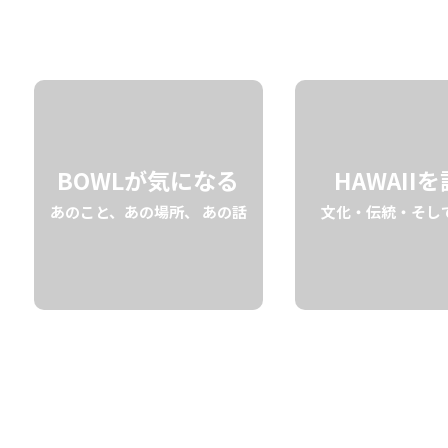
05.14 tue
2024
BOWLが気になる
HAWAII
あのこと、あの場所、 あの話
文化・伝統・そし