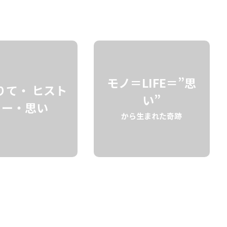
検索
モノ＝LIFE＝”思
りて・ ヒスト
い”
リー・思い
から生まれた奇跡