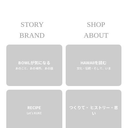
STORY
SHOP
07.13 tue
2021
BRAND
ABOUT
BOWLが気になる
HAWAIIを読む
あのこと、あの場所、 あの話
文化・伝統・そして、いま
RECIPE
つくりて・ ヒストリー・思
い
Let’s KUKE