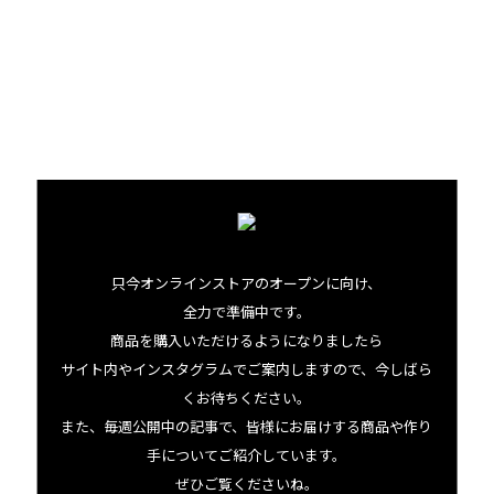
ド。ほのかな甘みの記憶が舌に残って、お食事をよりおいし
くいただけるというのです。そんな驚きの効果があると
は！ それぞれのフレーバーでじっくり試してみたくなって
きました。
只今オンラインストアのオープンに向け、
全力で準備中です。
商品を購入いただけるようになりましたら
サイト内やインスタグラムでご案内しますので、今しばら
くお待ちください。
この商品にまつわる出来事
また、毎週公開中の記事で、皆様にお届けする商品や作り
手についてご紹介しています。
ぜひご覧くださいね。