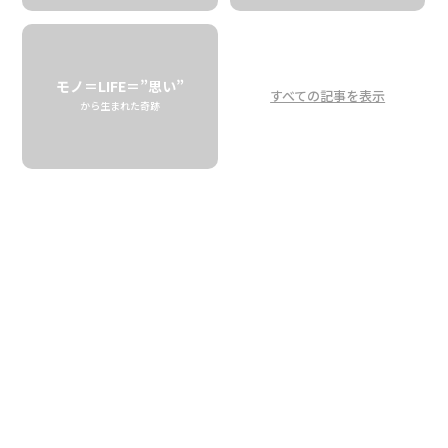
香りをさらに楽しむ
フレーバーコーヒーの
おいしい淹れ方
モノ＝LIFE＝”思い”
すべての記事を表示
から生まれた奇跡
Want to Brew a Good Flavored Coffee?
Alfred Coscina Tells You How
ALFRED’S COFFEE
パッケージを開けて、思わずひとつ深呼吸。香ばしいコーヒ
ーの香りと、ほのかなバニラの香りが鼻を抜けていきます。
お湯を注ぐとさらにふくよかに、かつ穏やかに香り立ち、