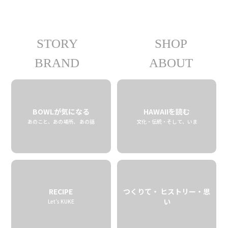
STORY
SHOP
09.06 fri
2019
BRAND
ABOUT
BOWLが気になる
HAWAIIを読む
あのこと、あの場所、 あの話
文化・伝統・そして、いま
RECIPE
つくりて・ ヒストリー・思
い
Let’s KUKE
アルフレッドが