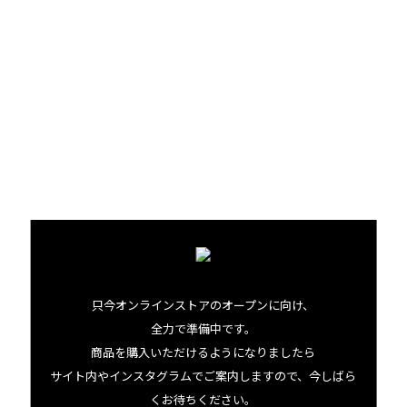
者、さまざまな人にコーヒーの加工、焙煎から包装に至る
まで、ありとあらゆる指導を仰いだといいます。やがて彼の
焙煎は評判を呼び、数々の有名ホテルやレストランで採用
されるようになりました。
「顧客のために最善のことを、と思ったら、現場に飛び込
んで直接学ばないといけない。電気でもコーヒーでも、僕は
これまでそうやって仕事をしてきた。自分が生徒であろう
とさえすれば、人は知識を与えてくれる。僕もまだまだ生
徒だよ」
70代になったいまでもそんな言葉をさらりと口にできるア
只今オンラインストアのオープンに向け、
ルフレッド。その謙虚なきもちをもち続けているからこ
全力で準備中です。
そ、彼のコーヒーは多くの人に愛されているのでしょう。
商品を購入いただけるようになりましたら
サイト内やインスタグラムでご案内しますので、今しばら
くお待ちください。