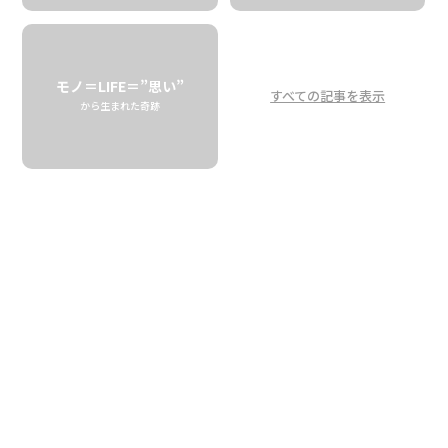
電気技師からコーヒー
焙煎士になるまで
モノ＝LIFE＝”思い”
すべての記事を表示
Alfred Started His Career as an Engineer?
から生まれた奇跡
This Is How He Ended Up as a Coffee
Roaster
ALFRED’S COFFEE
「もともとはジョージアで特殊電気技師の仕事をしていた
んだ。発電所や潜水艦、ロケットなんかに使うような。あ
のアポロ計画にも携わっていたんだよ」