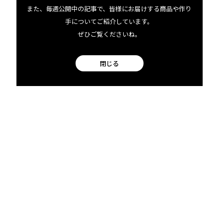
また、毎週公開中の記事で、皆様にお届けする商品や作り
手についてご紹介しています。
ぜひご覧くださいね。
閉じる
Alfred Coscinaについてもっと知る
06.25 tue
2024