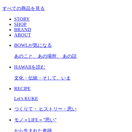
すべての商品を見る
STORY
SHOP
BRAND
ABOUT
BOWLが気になる
あのこと、あの場所、 あの話
HAWAIIを読む
文化・伝統・そして、いま
RECIPE
Let’s KUKE
つくりて・ ヒストリー・思い
モノ＝LIFE＝”思い”
から生まれた奇跡