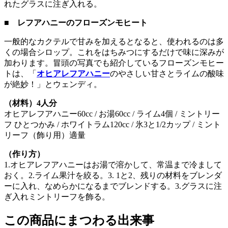
れたグラスに注ぎ入れる。
■ レフアハニーのフローズンモヒート
一般的なカクテルで甘みを加えるとなると、使われるのは多
くの場合シロップ。これをはちみつにするだけで味に深みが
加わります。冒頭の写真でも紹介しているフローズンモヒー
トは、「
オヒアレフアハニー
のやさしい甘さとライムの酸味
が絶妙！」とウェンディ。
（材料）4人分
オヒアレフアハニー60cc / お湯60cc / ライム4個 / ミントリー
フ ひとつかみ / ホワイトラム120cc / 氷3と1/2カップ / ミント
リーフ（飾り用）適量
（作り方）
1.オヒアレフアハニーはお湯で溶かして、常温まで冷まして
おく。2.ライム果汁を絞る。3. 1と2、残りの材料をブレンダ
ーに入れ、なめらかになるまでブレンドする。3.グラスに注
ぎ入れミントリーフを飾る。
この商品にまつわる出来事