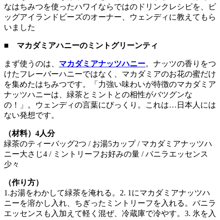
なはちみつを使ったハワイならではのドリンクレシピを、ビ
ッグアイランドビーズのオーナー、ウェンディに教えてもら
いました
■ マカダミアハニーのミントグリーンティ
まず使うのは、
マカダミアナッツハニー
。ナッツの香りをつ
けたフレーバーハニーではなく、マカダミアのお花の蜜だけ
を集めたはちみつです。「力強い味わいが特徴のマカダミア
ナッツハニーは、緑茶とミントとの相性がバツグンな
の！」。ウェンディの言葉にびっくり。これは…日本人には
ない発想です。
（材料）4人分
緑茶のティーバッグ2つ / お湯5カップ / マカダミアナッツハ
ニー大さじ4 / ミントリーフお好みの量 / バニラエッセンス
少々
（作り方）
1.お湯をわかして緑茶を淹れる。2. 1にマカダミアナッツハ
ニーを溶かし入れ、ちぎったミントリーフを入れる。バニラ
エッセンスも入加えて軽く混ぜ、冷蔵庫で冷やす。3. 氷を入