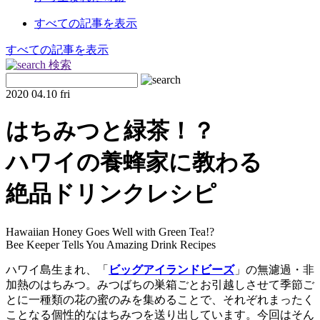
すべての記事を表示
すべての記事を表示
検索
2020
04.10 fri
はちみつと緑茶！？
ハワイの養蜂家に教わる
絶品ドリンクレシピ
Hawaiian Honey Goes Well with Green Tea!?
Bee Keeper Tells You Amazing Drink Recipes
ハワイ島生まれ、「
ビッグアイランドビーズ
」の無濾過・非
加熱のはちみつ。みつばちの巣箱ごとお引越しさせて季節ご
とに一種類の花の蜜のみを集めることで、それぞれまったく
ことなる個性的なはちみつを送り出しています。今回はそん