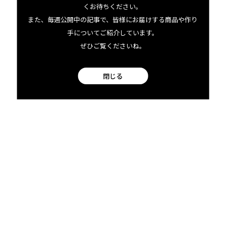
くお待ちください。
ちみつを入れる。強火で熱し、沸騰したら蓋をし、弱火に
また、毎週公開中の記事で、皆様にお届けする商品や作り
して約80分煮る
手についてご紹介しています。
ぜひご覧くださいね。
※鍋は、すべての材料を入れた時に、豚肩ロースが半分浸か
るくらいが理想
閉じる
においだけで、すでにおいしそう。
「ははは、うれしいコメントだけど、ぜひ実食をお願いし
ますよ。と、まずはボビーから…うーん、やっぱりこの味
最高だわ」
ずるい。私も、いただきます。…本当だ！ 味にすごく奥行
きがあるし、これ、もしかしてベジポトフのときと同じ、
ココ・ヴァイツェン
ですか？
「ご名答！ そうなんだよ。やっぱり、このローストしたコ