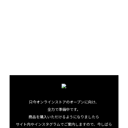
・豚肩ロース（かたまり） 400〜500g
・コナディープシーソルト（なければ他の塩でも可） 8ｇ
・サラダ油 小さじ2
・ビール 350ml（1本）
・玉ねぎ（薄切り） 1個
・にんにく（つぶす） ２片
・はちみつ 大さじ１
（つくり方）
１．豚肩ロース全体に塩をもみ込み、3時間からひと晩、冷
蔵庫でおく（最低１時間）
只今オンラインストアのオープンに向け、
２．フライパンにサラダ油を熱し、１の豚肩ロースを入れ
全力で準備中です。
商品を購入いただけるようになりましたら
て、表面に焼き色がつくまで強火で焼く
サイト内やインスタグラムでご案内しますので、今しばら
３．鍋に、２の豚肩ロース、ビール、玉ねぎ、にんにく、は