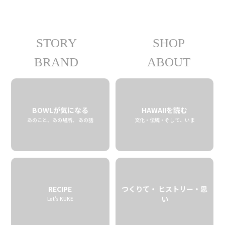
STORY
SHOP
05.19 tue
2026
BRAND
ABOUT
BOWLが気になる
HAWAIIを読む
あのこと、あの場所、 あの話
文化・伝統・そして、いま
RECIPE
つくりて・ ヒストリー・思
い
Let’s KUKE