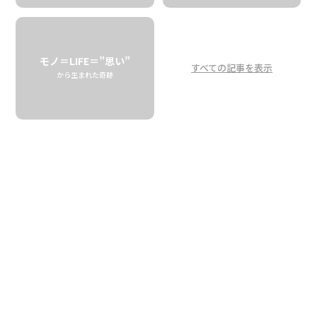
どのフレーバーがベスト？
ホノルルビアワークスで
モノ＝LIFE＝”思い”
塩豚ビール煮を検証！
すべての記事を表示
から生まれた奇跡
Which Flavor Works the Best?
Beer Stew Featuring Honolulu Beer
Works
「こないだ、ビールでコクを出した野菜と塩だけの
ポト
フ
、あったじゃない？」
あれ、めちゃくちゃおいしかったですよね。