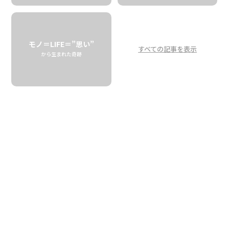
限定コラボデザイン！スザ
ンヌのナウパカがフラワ
ーサックタオルに
モノ＝LIFE＝”思い”
すべての記事を表示
から生まれた奇跡
Naupaka in Bloom: Suzanne Generic’s
Art Graces Flour Sack Towels
DOWNTOWN GENERAL STORE
ハワイで、サトウキビ産業が全盛だったプランテーション
時代のお話。当時、農場で働いていた人々が、使い終わっ
た小麦袋（フラワーサック）を漂白、キッチンタオルに仕