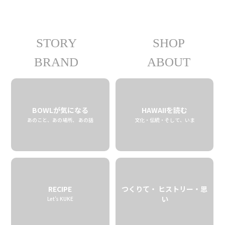
STORY
SHOP
03.28 fri
2025
BRAND
ABOUT
BOWLが気になる
HAWAIIを読む
あのこと、あの場所、 あの話
文化・伝統・そして、いま
RECIPE
つくりて・ ヒストリー・思
い
Let’s KUKE