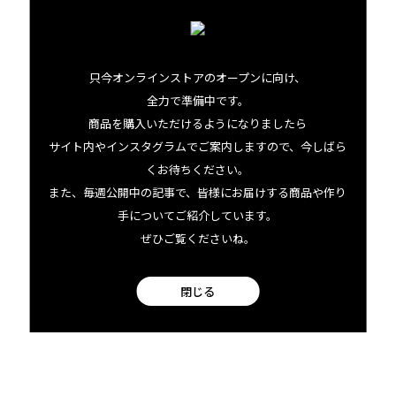
です。
Love brings us togetherのフレーズも素敵なこのデザイン
只今オンラインストアのオープンに向け、
は、枚数限定のオリジナル。Made in Hawaiiのアロハな一
全力で準備中です。
枚で、キッチン時間を楽しく快適にしてみては。
商品を購入いただけるようになりましたら
サイト内やインスタグラムでご案内しますので、今しばら
くお待ちください。
また、毎週公開中の記事で、皆様にお届けする商品や作り
手についてご紹介しています。
ぜひご覧くださいね。
閉じる
Les Kiyabuについてもっと知る
06.26 fri
2026