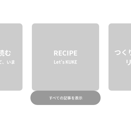
STORY
BRAND
ABOUT
つく
を読む
RECIPE
て、いま
Let’s KUKE
すべての記事を表示
100%ハワイ産豆