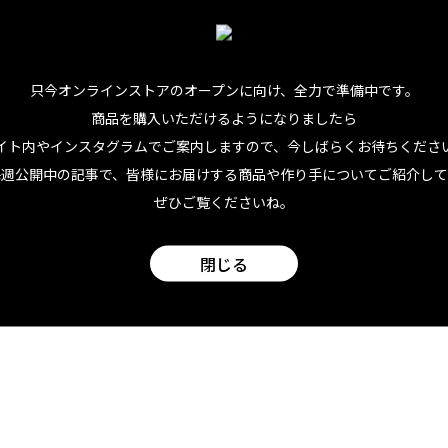
ーヒー 100%マウイイエローコーヒー ※写
ウイ島は豊かな火山土壌で降水量豊富。一年を通してたっぷり
区の栽培エリアは、特有のマイクロ（局所）気候が特徴。低い
只今オンラインストアのオープンに向け、
全力で準備中です。
的な風味を生み出します。本商品に使用されている品種は、イ
商品を購入いただけるようになりましたら
イト内やインスタグラムでご案内しますので、今しばらくお待ちくださ
特徴です。少々深めの焙煎にすることで、アーモンドやカカオ
毎週公開中の記事で、皆様にお届けする商品や作り手についてご紹介して
トのような甘味が続く、香り豊かな商品です。
ぜひご覧くださいね。
が高いほどに苦みやコク、やや温度が下がると酸味などのフル
閉じる
に入りの豆を見つけたら、自分にとってベストな抽出方法を探
に味わってみてください。