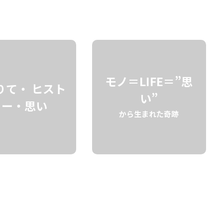
検索
モノ＝LIFE＝”思
りて・ ヒスト
い”
リー・思い
から生まれた奇跡