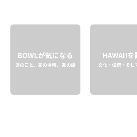
11.14 tue
2023
BOWLが気になる
HAWAII
あのこと、あの場所、 あの話
文化・伝統・そし