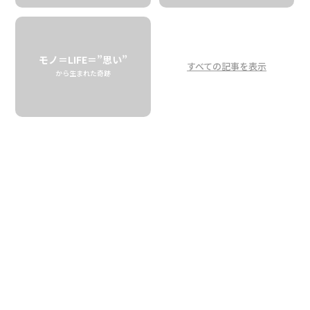
淹れ方ひとつで
異なる味わいに～前編
モノ＝LIFE＝”思い”
すべての記事を表示
The Key Is a Balance of Coffee and
から生まれた奇跡
Flavor
How to Brew a Best Flavored Coffee
ALFRED’S COFFEE
ハワイみやげの常連、フレーバーコーヒー。自分で買った
ことはなくても、友人から贈られたことがあるという方も
多いと思います。