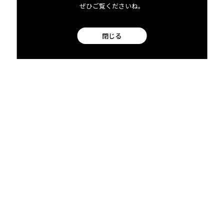
ぜひご覧くださいね。
閉じる
コナ・ナ
チュラル
ズの
アナエロ
ビック
ファーメ
ンテーシ
ョンと
は？
2024
06.25 tue