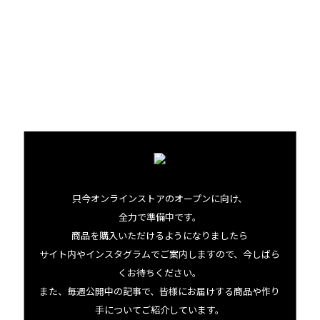
は、浸漬式ドリッパーがおすすめです」
ただし、それぞれのフレーバーコーヒーの香りの強さによ
って、抽出方法の見極めが重要だと国枝さん。bowlで扱
う、アルフレッズコーヒーの場合はどうでしょう？
次回
に
続きます。
只今オンラインストアのオープンに向け、
全力で準備中です。
商品を購入いただけるようになりましたら
サイト内やインスタグラムでご案内しますので、今しばら
くお待ちください。
また、毎週公開中の記事で、皆様にお届けする商品や作り
この商品にまつわる出来事
手についてご紹介しています。