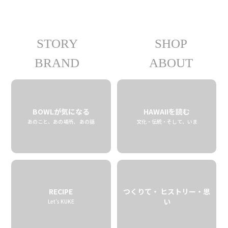
STORY
SHOP
10.17 tue
2023
BRAND
ABOUT
BOWLが気になる
HAWAIIを読む
あのこと、あの場所、 あの話
文化・伝統・そして、いま
RECIPE
つくりて・ ヒストリー・思
い
Let’s KUKE
フレーバーコーヒー