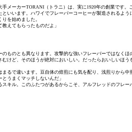
手メーカーTORANI（トラニ）は、実に1920年の創業です
といいます。ハワイでフレーバーコーヒーが製造されるように
くりを始めました。
て教えてもらったものだよ」
。
ーのものとも異なります。攻撃的な強いフレーバーではなくほ
さむけど、そのほうが絶対においしい。だったらおいしいほう
はまるで違います。豆自体の焙煎にも気を配り、浅煎りから中
ーとうまくマッチしないんだ」
るスキル。このふたつがあるからこそ、アルフレッドのフレー