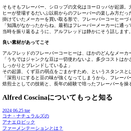
そもそもフレーバー、シロップの文化はヨーロッパが起源。大
ヒーが登場するだいぶ以前からのフレーバーの楽しみ方だった
掛けていたメーカーを買い取る形で、フレーバーコーヒーづ
「知識がなかったからね、最初はフレーバーメーカーに通っ
当時を振り返るように、アルフレッドは静かにそう話します
良い素材があってこそ
アルフレッドのフレーバーコーヒーは、ほかのどんなメーカ
「うちではジャンクな豆は一切使わないよ。多少コストはか
しっかりとブレンドしているよ」
その起源、くず豆の弱点をごまかすため、というスタンスと
「深煎りにすると豆の味が強くなってしまうから、フレーバ
焙煎士としての技術と、長年の経験で培ったフレーバーを操
Alfred Coscinaについてもっと知る
2024
06.25 tue
コナ・ナチュラルズの
アナエロビック
ファーメンテーションとは？