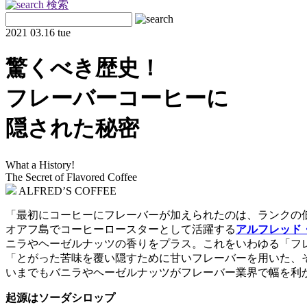
検索
2021
03.16 tue
驚くべき歴史！
フレーバーコーヒーに
隠された秘密
What a History!
The Secret of Flavored Coffee
ALFRED’S COFFEE
「最初にコーヒーにフレーバーが加えられたのは、ランクの
オアフ島でコーヒーロースターとして活躍する
アルフレッド
ニラやヘーゼルナッツの香りをプラス。これをいわゆる「フ
「とがった苦味を覆い隠すために甘いフレーバーを用いた、
いまでもバニラやヘーゼルナッツがフレーバー業界で幅を利
起源はソーダシロップ