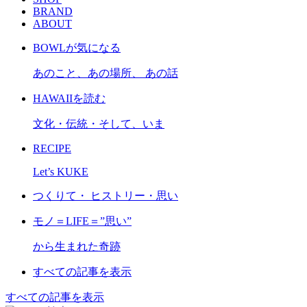
BRAND
ABOUT
BOWLが気になる
あのこと、あの場所、 あの話
HAWAIIを読む
文化・伝統・そして、いま
RECIPE
Let’s KUKE
つくりて・ ヒストリー・思い
モノ＝LIFE＝”思い”
から生まれた奇跡
すべての記事を表示
すべての記事を表示