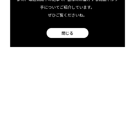
手についてご紹介しています。
ぜひご覧くださいね。
Dylan Butterbaughについてもっと知る
閉じる
07.14 tue
2026
カカオティーと