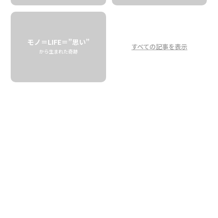
まるでチョコレートの
チーズケーキ！
ゴートミルクバーとは？
モノ＝LIFE＝”思い”
すべての記事を表示
から生まれた奇跡
Almost like a Chocolate Cheese Cake!
All About the Goat Milk Bar
MANOA CHOCOLATE
「ヤギのミルクを使ったチョコレートです」
そう言って試食をおすすめすると、たいていのお客様に目を
白黒されてしまいます。口に入れると、カカオの重層的な味