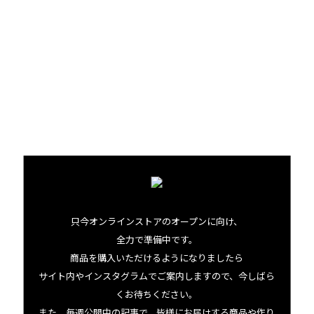
もつ独特の香りに負けないキャラクターをもった白がいいと
思う。ボルドーのソービニヨンブラン、あとアルゼンチンの
セミヨンなんかもぴったりね」
チョコレートのベースがダークなので、赤ワインももちろん
合うとのこと。
「ブルゴーニュの赤。ガメイとか、ちょっと土っぽいアー
シーなニュアンスのピノノワールとか」
もはやお菓子というよりも食事のようなチョコレート。そ
う評されるオンリーワンの味を、お好みのワインと共に楽
只今オンラインストアのオープンに向け、
しんでみませんか？
全力で準備中です。
商品を購入いただけるようになりましたら
サイト内やインスタグラムでご案内しますので、今しばら
くお待ちください。
また、毎週公開中の記事で、皆様にお届けする商品や作り