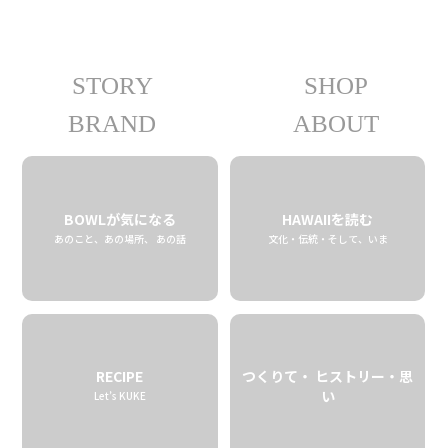
STORY
SHOP
08.25 tue
2020
BRAND
ABOUT
BOWLが気になる
HAWAIIを読む
あのこと、あの場所、 あの話
文化・伝統・そして、いま
RECIPE
つくりて・ ヒストリー・思
い
Let’s KUKE