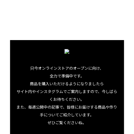
きを受けて、いまではほぼふたりでジャムやシロップをつく
るようになったといいます。
「私がリタイアするときには、彼女たちにこのビジネスを
残したいと思っているの」
ジャンがつくり上げた幸せな味わいが、娘のようなふたり
によって次代へと引き継がれていきます。
只今オンラインストアのオープンに向け、
全力で準備中です。
商品を購入いただけるようになりましたら
サイト内やインスタグラムでご案内しますので、今しばら
くお待ちください。
また、毎週公開中の記事で、皆様にお届けする商品や作り
手についてご紹介しています。
Jan Yokoyamaについてもっと知る
ぜひご覧くださいね。