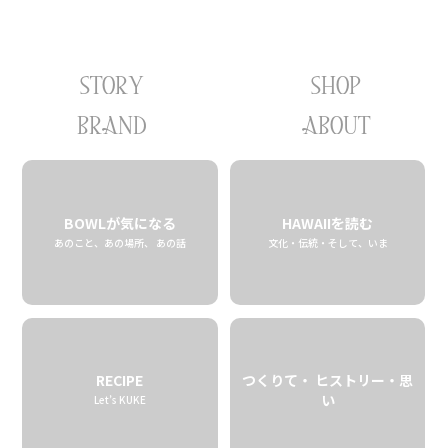
STORY
SHOP
03.01 fri
2019
BRAND
ABOUT
BOWLが気になる
HAWAIIを読む
あのこと、あの場所、 あの話
文化・伝統・そして、いま
RECIPE
つくりて・ ヒストリー・思
い
Let’s KUKE