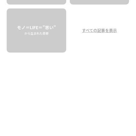
ジャンさん手づくりの
幸せなフルーツジャム
fromアップカントリー
モノ＝LIFE＝”思い”
すべての記事を表示
から生まれた奇跡
Jan’s Hand Made Jams and Jellies
from Maui Upcountry
MAUI UPCOUNTRY JAMS AND JELLIES
マウイ島、クラ地区。「マウイアップカントリー」と呼ば
れるこのエリアは標高1000m前後の高原地帯で、ハワイの