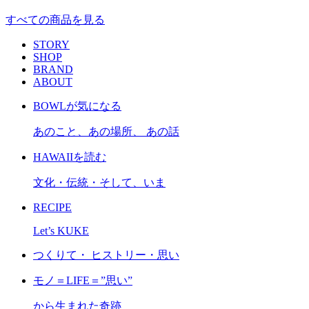
すべての商品を見る
STORY
SHOP
BRAND
ABOUT
BOWLが気になる
あのこと、あの場所、 あの話
HAWAIIを読む
文化・伝統・そして、いま
RECIPE
Let’s KUKE
つくりて・ ヒストリー・思い
モノ＝LIFE＝”思い”
から生まれた奇跡