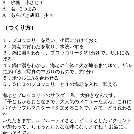
A 砂糖 小さじ１
A 塩 2つまみ
A あらびき胡椒 少々
（つくり方）
１．ブロッコリーを洗い、小房に分けておく
２．海老の背わたを取り、水洗いする
３．鍋に湯をわかし、ブロッコリーを約1分ゆで、ザルにあ
げる
４．鍋に湯をわかし、海老の全体に火が通るまでゆで、ザル
にあげる（写真の中ぶりのもので、約1分）
５．ボウルにAを合わせる
６．５に３のブロッコリーと４の海老を入れ、和える
海老とブロッコリーのサラダ！ 私、大好きなんです。
「子どもからおとなまで、大人気のメニューだよね。これに
パイナップルマスタードを加えることで、さて、どう変わる
か」
いただきます。…フルーティさと、ピリリとしたアクセント
が加わって、ちょっとおとなな味になりますね！ お酒にも
合いそうです。