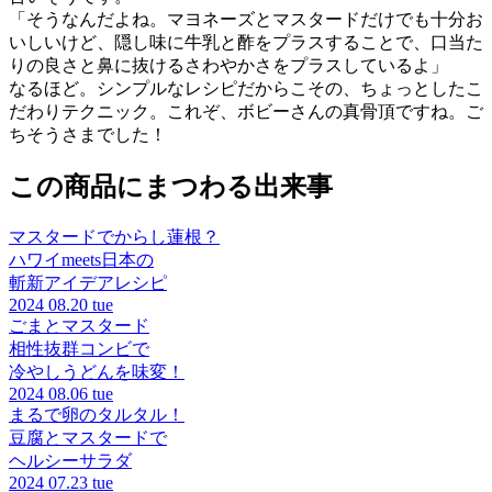
「そうなんだよね。マヨネーズとマスタードだけでも十分お
いしいけど、隠し味に牛乳と酢をプラスすることで、口当た
りの良さと鼻に抜けるさわやかさをプラスしているよ」
なるほど。シンプルなレシピだからこその、ちょっとしたこ
だわりテクニック。これぞ、ボビーさんの真骨頂ですね。ご
ちそうさまでした！
この商品にまつわる出来事
マスタードでからし蓮根？
ハワイmeets日本の
斬新アイデアレシピ
2024
08.20 tue
ごまとマスタード
相性抜群コンビで
冷やしうどんを味変！
2024
08.06 tue
まるで卵のタルタル！
豆腐とマスタードで
ヘルシーサラダ
2024
07.23 tue