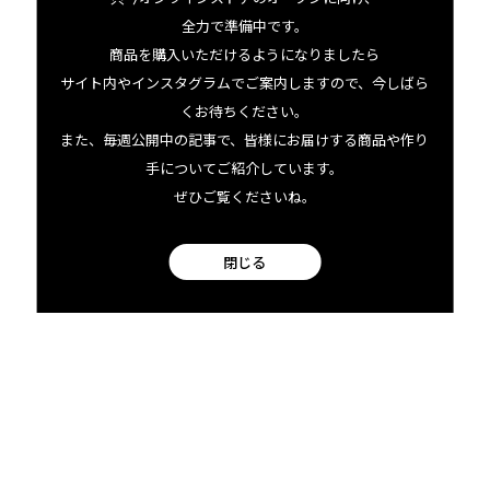
全力で準備中です。
のよ（笑）」
商品を購入いただけるようになりましたら
たかが塩、されど塩。いただくときは、メラニーたちのよ
サイト内やインスタグラムでご案内しますので、今しばら
うなスタッフによる、日々の地道な作業に少しだけ思いを
くお待ちください。
また、毎週公開中の記事で、皆様にお届けする商品や作り
馳せてみてください。
手についてご紹介しています。
ぜひご覧くださいね。
閉じる
Melanie Kelekolioについてもっと知る
2024