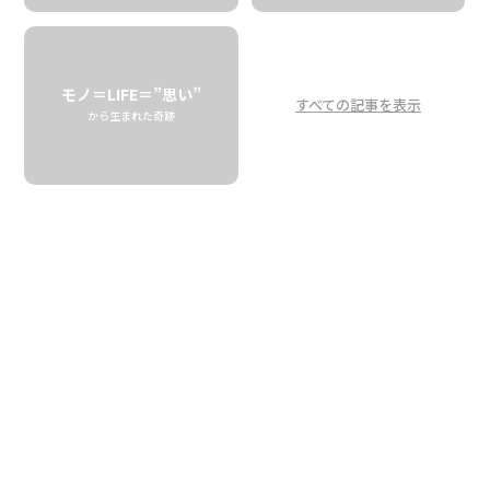
ハワイアンソルト
製造方法による
味の違いとは
モノ＝LIFE＝”思い”
すべての記事を表示
から生まれた奇跡
How Does It Make a Difference?
Two Ways of Producing Kona Sea Salt
KONA SEA SALT
「海水が塩になるまで、天気にもよるけど全部で5から8週
間。そんなにかかるって、みんな知らないわよね」
ハワイ島西部のソルトファーム「
コナシーソルト
」の、メ