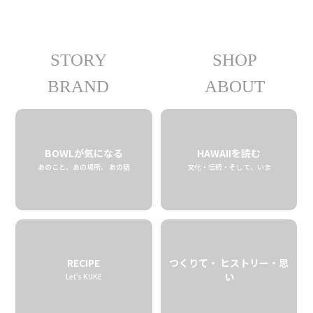
STORY
SHOP
08.27 tue
2019
BRAND
ABOUT
BOWLが気になる
HAWAIIを読む
あのこと、あの場所、 あの話
文化・伝統・そして、いま
RECIPE
つくりて・ ヒストリー・思
い
Let’s KUKE