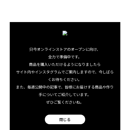
ています。そしてどの商品もウッドパーツを使うことで、シ
ョップ・トーストとの親和性や温かみを大切にしています。
ローカルのあるあるから生まれた？ブランド名
ハワイ生まれ・育ちのジェレミーは、あえてハワイとつけな
只今オンラインストアのオープンに向け、
いブランド名を選んだと言うのも興味深い。「将来は、他
全力で準備中です。
の熱帯地方の島々からもインスピレーションを受けたフレ
商品を購入いただけるようになりましたら
グランスを発表したいと思っていたので、あえてハワイ限定
サイト内やインスタグラムでご案内しますので、今しばら
ではないユニークな名前にしたいと思いました。夕暮れ時
くお待ちください。
また、毎週公開中の記事で、皆様にお届けする商品や作り
のビーチで香りを楽しむことをイメージしていたので、
手についてご紹介しています。
『scent（香り）』という言葉と『sunset（サンセット）』
ぜひご覧くださいね。
をミックスした名前にしました」
閉じる
そういえば、パラダイスと言われるハワイでも「Island