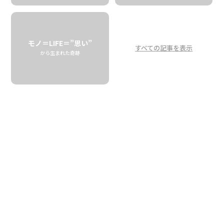
ンドShop Toastから生まれ
た香りのブランド、Island
Sunscent
モノ＝LIFE＝”思い”
すべての記事を表示
から生まれた奇跡
Island Sunscent, a fragrance brand born
from Hawaiian craft brand Shop Toast
Shop Toast
2006年ホノルル生まれ、木製のユニークなハンドクラフト
品が人気のブランド、Shop Toast(ショップ・トースト)。
オーナーデザイナー、日系4世のジェレミー・ショウダはハ