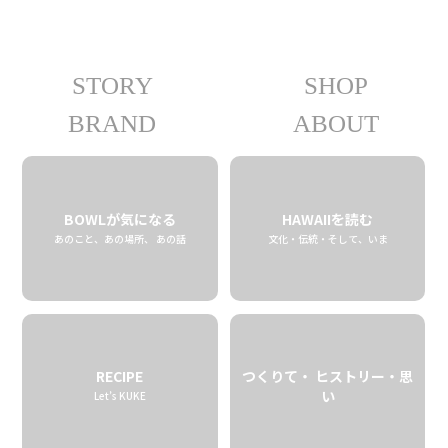
STORY
SHOP
2025
12.12 fri
BRAND
ABOUT
BOWLが気になる
HAWAIIを読む
あのこと、あの場所、 あの話
文化・伝統・そして、いま
RECIPE
つくりて・ ヒストリー・思
い
Let’s KUKE
ハワイのクラフト系ブラ