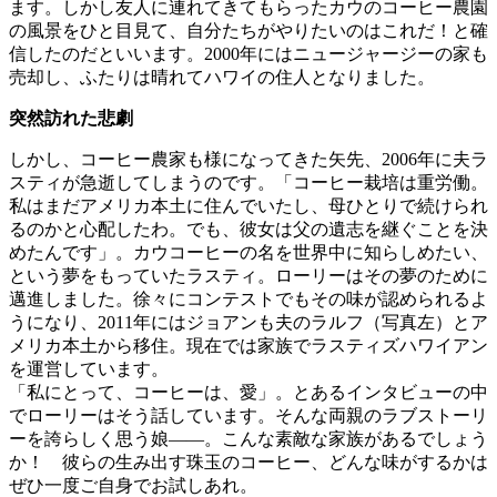
ます。しかし友人に連れてきてもらったカウのコーヒー農園
の風景をひと目見て、自分たちがやりたいのはこれだ！と確
信したのだといいます。2000年にはニュージャージーの家も
売却し、ふたりは晴れてハワイの住人となりました。
突然訪れた悲劇
しかし、コーヒー農家も様になってきた矢先、2006年に夫ラ
スティが急逝してしまうのです。「コーヒー栽培は重労働。
私はまだアメリカ本土に住んでいたし、母ひとりで続けられ
るのかと心配したわ。でも、彼女は父の遺志を継ぐことを決
めたんです」。カウコーヒーの名を世界中に知らしめたい、
という夢をもっていたラスティ。ローリーはその夢のために
邁進しました。徐々にコンテストでもその味が認められるよ
うになり、2011年にはジョアンも夫のラルフ（写真左）とア
メリカ本土から移住。現在では家族でラスティズハワイアン
を運営しています。
「私にとって、コーヒーは、愛」。とあるインタビューの中
でローリーはそう話しています。そんな両親のラブストーリ
ーを誇らしく思う娘――。こんな素敵な家族があるでしょう
か！ 彼らの生み出す珠玉のコーヒー、どんな味がするかは
ぜひ一度ご自身でお試しあれ。