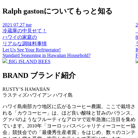
Ralph gastonについてもっと知る
2021
07.27 tue
冷蔵庫の中見せて！
ハワイの家庭の
リアルな調味料事情
Let Us See Your Refrigerator!
R
Standard Seasoning in Hawaiian Household?
F
BIG ISLAND BEES
BRAND
ブランド紹介
RUSTY’S HAWAIIAN
ラスティズハワイアン
ハワイ島
ハワイ島南部カウ地区に広がるコーヒー農園。ここで栽培さ
れる「カウコーヒー」は、ほど良い酸味と甘みのバランス、
グァバのようなフルーティなアロマで近年急激に注目を集め
ています。2010年「ヨーロッパスペシャリティーコーヒー協
会」競技会での「最優秀生産者賞」をはじめ、数々のコンテ