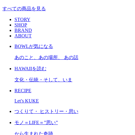
すべての商品を見る
STORY
SHOP
BRAND
ABOUT
BOWLが気になる
あのこと、あの場所、 あの話
HAWAIIを読む
文化・伝統・そして、いま
RECIPE
Let’s KUKE
つくりて・ ヒストリー・思い
モノ＝LIFE＝”思い”
から生まれた奇跡