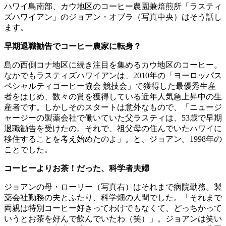
ハワイ島南部、カウ地区のコーヒー農園兼焙煎所「ラスティ
ズハワイアン」のジョアン・オブラ（写真中央）はそう話し
ます。
早期退職勧告でコーヒー農家に転身？
島の西側コナ地区に続き注目を集めるカウ地区のコーヒー。
なかでもラスティズハワイアンは、2010年の「ヨーロッパス
ペシャルティコーヒー協会 競技会」で獲得した最優秀生産
者をはじめ、数々の賞を獲得している近年人気急上昇中の生
産者です。しかしそのスタートは意外なもので、「ニュージ
ャージーの製薬会社で働いていた父ラスティは、53歳で早期
退職勧告を受けたの。それで、祖父母の住んでいたハワイに
移住することを考え始めたのよ」。と、ジョアン。1998年の
ことでした。
コーヒーよりお茶！だった、科学者夫婦
ジョアンの母・ローリー（写真右）はそれまで病院勤務。製
薬会社勤務の夫とふたり、科学畑の人間でした。「それまで
両親は特別コーヒー好きってわけでもなくて、どっちかって
いうとお茶を好んで飲んでいたわ（笑）」。ジョアンは笑い