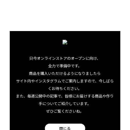
ー農園を始めたわけですから。同時に、サラリーマンだっ
た私とラルフがいかに個人事業主になったのか、都市生活
から田舎暮らしへと転換したのか、これもよく聞かれます。
でも、過ぎてみればなるべくしてなったというか。今回の
この世界的大変動も、きっと思いもしなかったような方向
へとあなたの人生を変えていくことでしょう。
只今オンラインストアのオープンに向け、
全力で準備中です。
私がいつも友達に伝えるメッセージは、あなたにとっても響
商品を購入いただけるようになりましたら
くところがあるかもしれません。あなたは、自分が思う以
サイト内やインスタグラムでご案内しますので、今しばら
くお待ちください。
上に柔軟に生きられるということ。だから、たとえいまま
また、毎週公開中の記事で、皆様にお届けする商品や作り
でと180度違うことに挑戦するとしても、自分自身を信じ
手についてご紹介しています。
て。何年か後に、それこそがあなたがやるべきことだった
ぜひご覧くださいね。
と気づくときがくるはずだから。
閉じる