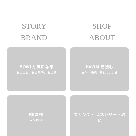
STORY
SHOP
09.01 tue
2020
BRAND
ABOUT
BOWLが気になる
HAWAIIを読む
あのこと、あの場所、 あの話
文化・伝統・そして、いま
RECIPE
つくりて・ ヒストリー・思
い
Let’s KUKE