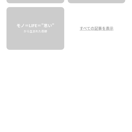
「思い切って、飛ぼう」
ラスティズハワイアン
ジョアン・オブラ
モノ＝LIFE＝”思い”
すべての記事を表示
から生まれた奇跡
Take That Big Leap
RUSTY’S HAWAIIAN
今回は、ビッグアイランドでコーヒー栽培と焙煎を手掛け
る「
ラスティズハワイアン
」のジョアンから、コロナ禍で過
ごす皆さんへの素敵なメッセージをお届けします。