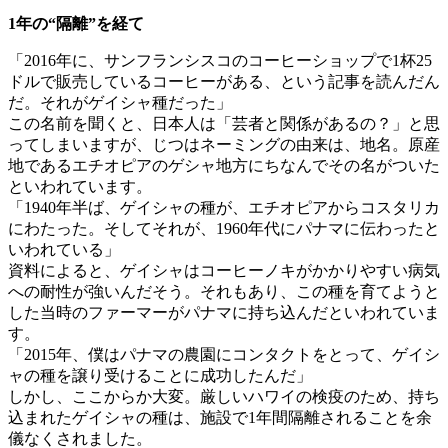
1年の“隔離”を経て
「2016年に、サンフランシスコのコーヒーショップで1杯25
ドルで販売しているコーヒーがある、という記事を読んだん
だ。それがゲイシャ種だった」
この名前を聞くと、日本人は「芸者と関係があるの？」と思
ってしまいますが、じつはネーミングの由来は、地名。原産
地であるエチオピアのゲシャ地方にちなんでその名がついた
といわれています。
「1940年半ば、ゲイシャの種が、エチオピアからコスタリカ
にわたった。そしてそれが、1960年代にパナマに伝わったと
いわれている」
資料によると、ゲイシャはコーヒーノキがかかりやすい病気
への耐性が強いんだそう。それもあり、この種を育てようと
した当時のファーマーがパナマに持ち込んだといわれていま
す。
「2015年、僕はパナマの農園にコンタクトをとって、ゲイシ
ャの種を譲り受けることに成功したんだ」
しかし、ここからか大変。厳しいハワイの検疫のため、持ち
込まれたゲイシャの種は、施設で1年間隔離されることを余
儀なくされました。