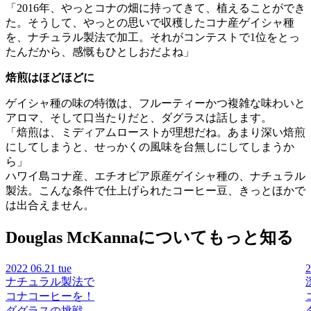
「2016年、やっとコナの畑に持ってきて、植えることができ
た。そうして、やっとの思いで収穫したコナ産ゲイシャ種
を、ナチュラル製法で加工。それがコンテストで1位をとっ
たんだから、感慨もひとしおだよね」
焙煎はほどほどに
ゲイシャ種の味の特徴は、フルーティーかつ複雑な味わいと
アロマ、そして口当たりだと、ダグラスは話します。
「焙煎は、ミディアムローストが理想だね。あまり深い焙煎
にしてしまうと、せっかくの風味を台無しにしてしまうか
ら」
ハワイ島コナ産、エチオピア原産ゲイシャ種の、ナチュラル
製法。こんな条件で仕上げられたコーヒー豆、きっとほかで
は出合えません。
Douglas McKannaについてもっと知る
2022
06.21 tue
ナチュラル製法で
コナコーヒーを！
ダグラスの挑戦