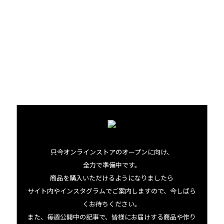
そんなラグラスの人生を変えるできごとが起こるのは、
1990年代後半のこと。
「次女がハワイ旅行に行くっていうことで、僕と妻も便乗し
たんだ。ハワイには行ったことがあったけど、カウアイ島と
ハワイ島はまだだったこともあってね」
カウアイ島を楽しんだのちに、ハワイ島へ向かい、コナエ
リアに滞在したといいます。そのときたまたま手にしたの
が、現地の不動産情報誌。
「そこには、コーヒー農園ものっていた。つまり、一般向け
只今オンラインストアのオープンに向け、
に販売していたんだ。それで、これはおもしろそうだぞ、
全力で準備中です。
って。見に行ってみたんだよ」
商品を購入いただけるようになりましたら
サイト内やインスタグラムでご案内しますので、今しばら
2001年には、畑の購入契約書にサインしたというダグラ
くお待ちください。
ス。コーヒー生産者としての彼のキャリアが始まったので
また、毎週公開中の記事で、皆様にお届けする商品や作り