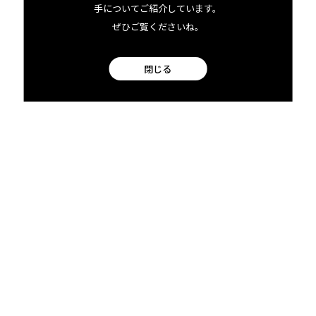
す。続きは
次回
。
手についてご紹介しています。
ぜひご覧くださいね。
閉じる
Douglas McKannaについてもっと知る
06.28 tue
2022