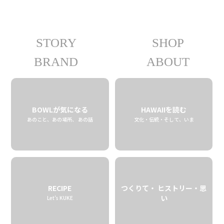
STORY
SHOP
06.14 tue
2022
BRAND
ABOUT
BOWLが気になる
HAWAIIを読む
あのこと、あの場所、 あの話
文化・伝統・そして、いま
RECIPE
つくりて・ ヒストリー・思
い
Let’s KUKE