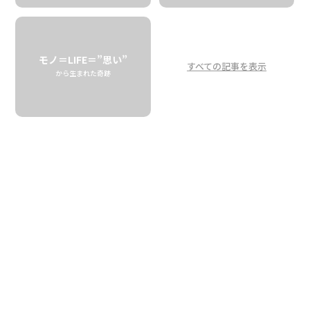
深夜バイトの眠気覚まし
コナコーヒー農家
ダグラスの物語
モノ＝LIFE＝”思い”
すべての記事を表示
から生まれた奇跡
To be Awake during the Night Shift!
Douglas Needed to Drink Coffee
KEALAKEKUA BAY FARM
コナコーヒー
で知られるハワイ島西部コナ地区では、実に
数百ものコーヒー農園があるといわれています。2005年に
ダグラス・マッカーナ
が立ち上げた、「ケアラケクアベ