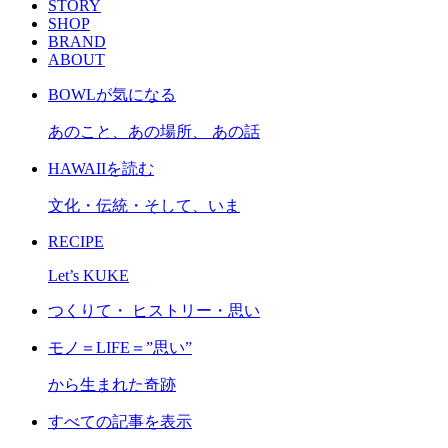
STORY
SHOP
BRAND
ABOUT
BOWLが気になる
あのこと、あの場所、 あの話
HAWAIIを読む
文化・伝統・そして、いま
RECIPE
Let’s KUKE
つくりて・ ヒストリー・思い
モノ＝LIFE＝”思い”
から生まれた奇跡
すべての記事を表示