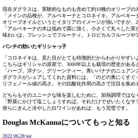
現在ダグラスは、実験的なものも含めて約10種のオリーブの
「メインの品種が、アルベキーナとコロネイキ。アルベキー
オリーブオイルというとイタリアのイメージが強いですが、20
「アルベキーナの木は低めで霜に強く、小さくて丸々した実
味わいは、フレッシュでフルーティ。トロピカルフルーツや
パンチの効いたギリシャっ子
「コロネイキは、見た目がとても特徴的だからわかりやすい
こちらはギリシャの原産で、3000年以上も栽培の歴史があ
「ハーブ、洋ナシ、グリーンティー、青いバナナのニュアン
ダグラスがシェアしてくれた資料には、「のどの奥にくすぐ
リフェノール値の高さ。その抗酸化作用の高さで注目を集め
どちらもそのユニークな味を楽しむために、加熱調理ではな
「野菜にかけて塩こしょうすれば、それだけでぜいたくなサ
傍らにきんと冷やした白ワインがあれば、もう完璧です。
Douglas McKannaについてもっと知る
2022
06.28 tue