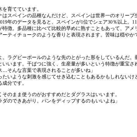
木を育てています。
ナはスペインの品種なんだけど、スペインは世界一のオリーブ
19年のデータを見ると、スペインが1位でシェア30％以上。11
が特徴。多品種に比べて比較的早めに熟すこともあって、アメ
アーティチョークのような香りと表現されます。苦味は穏やか
よ。ラグビーボールのような先のとがった形をしているんだ。
るといいます。干ばつに強く、生産量が多いという特徴が重宝
ス…そんな言葉で表現されることが多いね」
ったいような刺激を感じてせき込むこともあるかもしれないけ
る成分です。
くそのまま使うのがおすすめだとダグラスはいいます。
ラダのできあがり。パンをディップするのもいいよね」