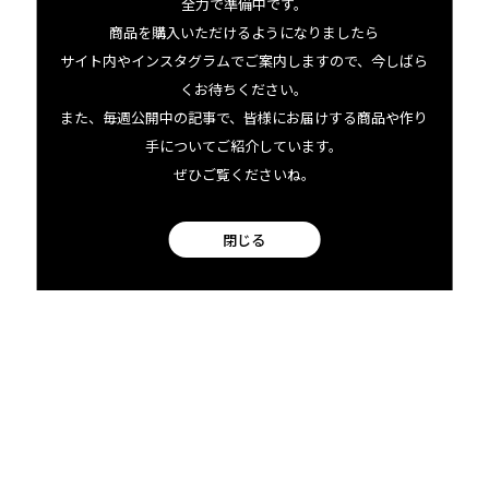
全力で準備中です。
商品を購入いただけるようになりましたら
お楽しみに！
サイト内やインスタグラムでご案内しますので、今しばら
くお待ちください。
また、毎週公開中の記事で、皆様にお届けする商品や作り
手についてご紹介しています。
ぜひご覧くださいね。
閉じる
この商品にまつわる出来事