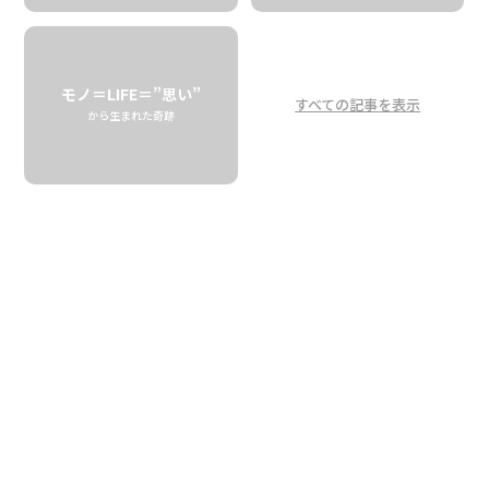
おうちにある道具で
簡単スモーク料理！
いざ、燻製パーティ
モノ＝LIFE＝”思い”
すべての記事を表示
から生まれた奇跡
Smoke It Home!
You Can Do It with What You Have.
KIAWE HAWAII
キャンプブームと言われて久しい昨今。燻製料理にも注目
が集まっています。青空のもと、じっくりと時間をかけるの
も最高ですが、おうちで身近な道具で楽しめちゃう「マイ