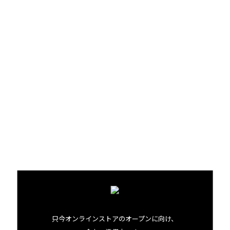
それ以外にも写真のようなはんぺん、かまぼこ、ゆで卵、
チーズなど、身近な食材がぐんとおいしく仕上がるのが燻製
の魅力。食材を並べたら、ボウルを蓋に見立ててかぶせま
す。あとは数分ごとに中の様子を除きながら頃合いを見計
らいましょう。
「チーズは溶けやすいので、早めにあげるのがポイントだ
ね」
そういう私たちは、今回チーズをどろどろに溶かしてしまっ
たのでした。こちらも皆さんぜひ反面教師に。ほんのり茶
色く色づいたらできあがりです。
「食材、燻製の時間、いろいろ試してお気に入りを見つけ
てね！」
今回はハワイの定番、
キアヴェ
の木のスモークチップを使
只今オンラインストアのオープンに向け、
いました。
次回
はチップによる味の違いをお届けします。