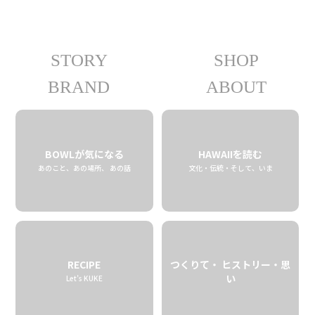
STORY
SHOP
05.11 tue
2021
BRAND
ABOUT
BOWLが気になる
HAWAIIを読む
あのこと、あの場所、 あの話
文化・伝統・そして、いま
RECIPE
つくりて・ ヒストリー・思
い
Let’s KUKE