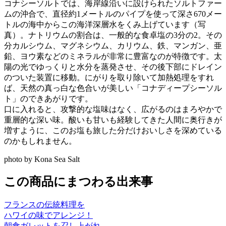
コナシーソルトでは、海岸線沿いに設けられたソルトファー
ムの沖合で、直径約1メートルのパイプを使って深さ670メー
トルの海中からこの海洋深層水をくみ上げています（写
真）。ナトリウムの割合は、一般的な食卓塩の3分の2。その
分カルシウム、マグネシウム、カリウム、鉄、マンガン、亜
鉛、ヨウ素などのミネラルが非常に豊富なのが特徴です。太
陽の光でゆっくりと水分を蒸発させ、その後下部にドレイン
のついた装置に移動。にがりを取り除いて加熱処理をすれ
ば、天然の真っ白な色合いが美しい「コナディープシーソル
ト」のできあがりです。
口に入れると、攻撃的な塩味はなく、広がるのはまろやかで
重層的な深い味。酸いも甘いも経験してきた人間に奥行きが
増すように、このお塩も旅した分だけおいしさを深めている
のかもしれません。
photo by Kona Sea Salt
この商品にまつわる出来事
フランスの伝統料理を
ハワイの味でアレンジ！
朝食ガレットを召し上がれ