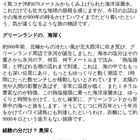
イ島コナ沖約670メートルからくみ上げられた海洋深層水。
これだけでも壮大な地球の規模を感じますが、今日のお話は
その海水が900年の時をかけてハワイまでたどり着いたとい
う、気が遠くなるような旅の物語です。
グリーンランドの、海深く
約900年前、北極からの冷たい風が北大西洋に吹き荒び、グ
リーンランド周辺で氷河が誕生しました。海水の塩分はその
重さから氷河の下、何百、何千メートルまで沈み、「熱塩循
環」と呼ばれる潮の流れまで到達。これは、海の中でももっ
とも深い位置にあり、もっともゆっくりと動く潮流で、1時
間にたった数センチしか移動しないとされています。太陽の
光や人間の影響が及ばず、非常に温度が低く、またミネラル
豊富なのが特徴。この熱塩循環に乗った海洋深層水は、ゆっ
くりと時間をかけて、しかし確実に、グリーンランドから世
界中の海へと旅をします。そうしてじつに何百年という年月
をかけてハワイ諸島にも到達したというわけ。距離にして約
9000キロという途方もない旅路です。
経験の分だけ？ 奥深く