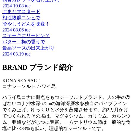
2024
10.08 tue
ごまとマスタード
相性抜群コンビで
冷やしうどんを味変！
2024
08.06 tue
ステーキにリーヒン？
バター＋梅の香りで
最高ソースの出来上がり
2024
03.19 tue
BRAND
ブランド紹介
KONA SEA SALT
コナシーソルト
ハワイ島
ハワイ島コナに拠点をもつシーソルトブランド。人の手の及
ばないコナ沖水深675mの海洋深層水を独自のパイプライン
でくみ上げ、ゆっくりと水分を蒸発させます。約2カ月かけ
てつくられるその塩は、マグネシウム、カリウム、カルシウ
ム、亜鉛などがじつに豊富。一方ナトリウム値は一般的な食
塩に比べ33%も低い、理想的なシーソルトです。