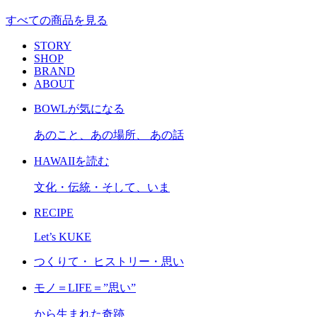
すべての商品を見る
STORY
SHOP
BRAND
ABOUT
BOWLが気になる
あのこと、あの場所、 あの話
HAWAIIを読む
文化・伝統・そして、いま
RECIPE
Let’s KUKE
つくりて・ ヒストリー・思い
モノ＝LIFE＝”思い”
から生まれた奇跡