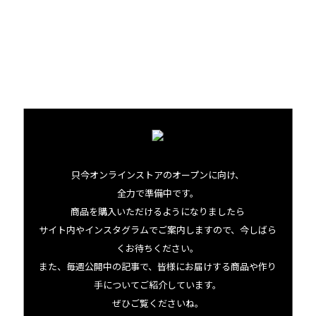
して、その蜜は琥珀色のダークハニー。「マカダミアナッツ
ハニー」と言うと、「はちみつもナッツ味ですか？」とよ
く聞かれますがそうではありません。蜜が濃く力強い味わ
いで、ギリシャヨーグルトや重めのチーズなどともよく合い
ます。日本人にもおなじみのマカダミアナッツの別の顔、
ぜひ一度味わってみてください。
只今オンラインストアのオープンに向け、
全力で準備中です。
商品を購入いただけるようになりましたら
サイト内やインスタグラムでご案内しますので、今しばら
くお待ちください。
また、毎週公開中の記事で、皆様にお届けする商品や作り
手についてご紹介しています。
Whendi Gradについてもっと知る
ぜひご覧くださいね。