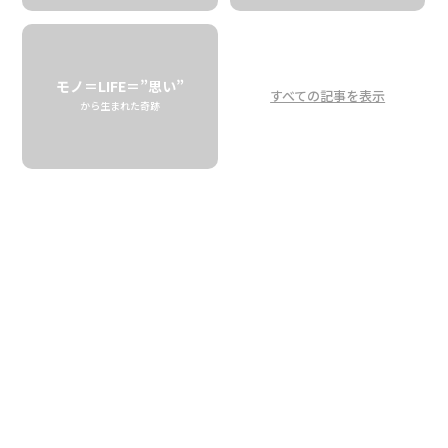
冬のみつばちたちは
マカダミアナッツ畑へ
モノ＝LIFE＝”思い”
すべての記事を表示
Bees Go on a Journey!
から生まれた奇跡
Heading to Mac Nut Farm in the Winter
time
BIG ISLAND BEES
“ビッグアイランド”と呼ばれるハワイ島。この地で無濾過・
非加熱のナチュラルハニーを生産しているのが「ビッグア
イランドビーズ（以下BIB）」です。そのビーファームを訪