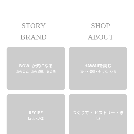
STORY
SHOP
01.22 tue
2019
BRAND
ABOUT
BOWLが気になる
HAWAIIを読む
あのこと、あの場所、 あの話
文化・伝統・そして、いま
RECIPE
つくりて・ ヒストリー・思
い
Let’s KUKE
花を求めて旅する巣箱