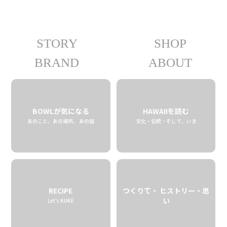
STORY
SHOP
04.24 fri
2020
BRAND
ABOUT
BOWLが気になる
HAWAIIを読む
あのこと、あの場所、 あの話
文化・伝統・そして、いま
RECIPE
つくりて・ ヒストリー・思
い
Let’s KUKE