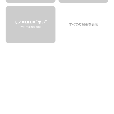
口下手な彼の農家転身
カウアイ島ハナレイで
タロイモと暮らす
モノ＝LIFE＝”思い”
すべての記事を表示
から生まれた奇跡
A Taro Farmer in Hanalei, Kauai
The Story about Russel Koga
TARO BRAND
「名字はコガ、ミドルネームはヒデキ、って言うんだよ」
英語でそう自己紹介してくれたのは、カウアイ島
ハナレイ
でタロイモ栽培に従事するラッセル。ハワイアンと日本人