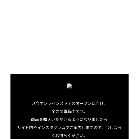
でも思い返してみれば、昔から泥遊びが好きだったし、肉
体労働も苦にならない、とラッセル。最後に、いまの仕事
で一番気に入っていることを聞くと、
「人と話さなくていいところ（笑）」
まさかの電気技師時代と同じ返答が。でもそんなふうに言
いながら、私たちの突然の訪問にもとても丁寧に対応して
くれた彼。そんなラッセルの育てたタロイモは、きっとと
ってもやさしい味がするはずです。
只今オンラインストアのオープンに向け、
全力で準備中です。
商品を購入いただけるようになりましたら
サイト内やインスタグラムでご案内しますので、今しばら
くお待ちください。