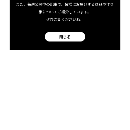
また、毎週公開中の記事で、皆様にお届けする商品や作り
手についてご紹介しています。
ぜひご覧くださいね。
この商品にまつわる出来事
閉じる
ハワイな
らではの
シーフー
ド具材で
タコスを
楽しも
う！
2026
01.06 tue