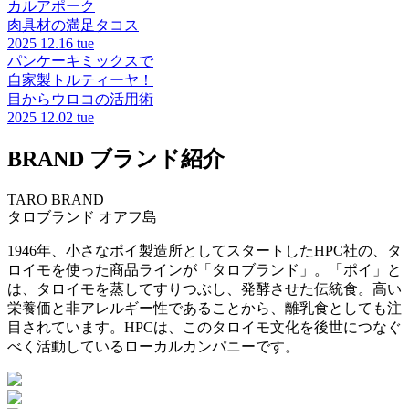
カルアポーク
肉具材の満足タコス
2025
12.16 tue
パンケーキミックスで
自家製トルティーヤ！
目からウロコの活用術
2025
12.02 tue
BRAND
ブランド紹介
TARO BRAND
タロブランド
オアフ島
1946年、小さなポイ製造所としてスタートしたHPC社の、タ
ロイモを使った商品ラインが「タロブランド」。「ポイ」と
は、タロイモを蒸してすりつぶし、発酵させた伝統食。高い
栄養価と非アレルギー性であることから、離乳食としても注
目されています。HPCは、このタロイモ文化を後世につなぐ
べく活動しているローカルカンパニーです。