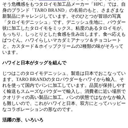
そう危機感をもつタロイモ加工品メーカー「HPC」では、自
身のブランド「TARO BRAND」の名前のもと、さまざまな
新製品にチャレンジしています。そのひとつが冒頭の写真
「タロイモデニッシュ」です。デニッシュ生地に、パウダー
状に加工したタロイモをミックス。粘度のあるタロイモが、
もっちり、しっとりとした食感を生み出します。食べ応えも
ばつぐん。ハワイらしいマカダミアナッツ＆チョコレート
と、カスタード＆ホイップクリームの2種類の味がそろって
います。
ハワイと日本がタッグを組んで
じつはこのタロイモデニッシュ、製造は日本でおこなってい
ます。TARO BRANDのタロパウダーをハワイから輸入、そ
れを使って国内でパンに加工しています。品質が保持しやす
く輸送もスムーズなパウダーで輸入し、消費者に近い場所で
クオリティの高い製品に加工。パンの状態ではなかなか輸入
も難しいので、これがハワイと日本、双方にとってハッピー
なコラボレーションの形なのです。
活躍の形、いろいろ