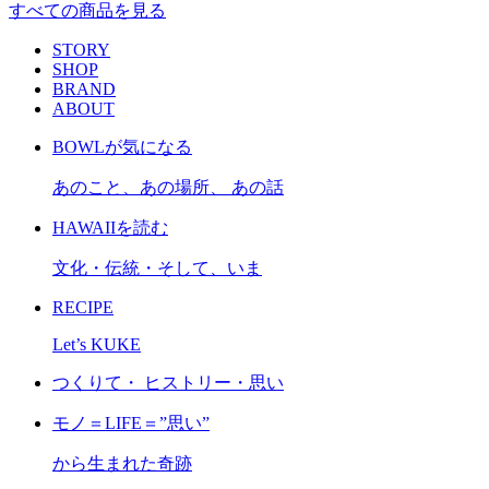
すべての商品を見る
STORY
SHOP
BRAND
ABOUT
BOWLが気になる
あのこと、あの場所、 あの話
HAWAIIを読む
文化・伝統・そして、いま
RECIPE
Let’s KUKE
つくりて・ ヒストリー・思い
モノ＝LIFE＝”思い”
から生まれた奇跡