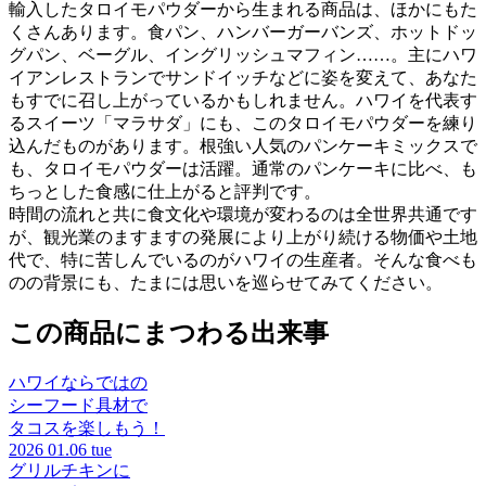
輸入したタロイモパウダーから生まれる商品は、ほかにもた
くさんあります。食パン、ハンバーガーバンズ、ホットドッ
グパン、ベーグル、イングリッシュマフィン……。主にハワ
イアンレストランでサンドイッチなどに姿を変えて、あなた
もすでに召し上がっているかもしれません。ハワイを代表す
るスイーツ「マラサダ」にも、このタロイモパウダーを練り
込んだものがあります。根強い人気のパンケーキミックスで
も、タロイモパウダーは活躍。通常のパンケーキに比べ、も
ちっとした食感に仕上がると評判です。
時間の流れと共に食文化や環境が変わるのは全世界共通です
が、観光業のますますの発展により上がり続ける物価や土地
代で、特に苦しんでいるのがハワイの生産者。そんな食べも
のの背景にも、たまには思いを巡らせてみてください。
この商品にまつわる出来事
ハワイならではの
シーフード具材で
タコスを楽しもう！
2026
01.06 tue
グリルチキンに