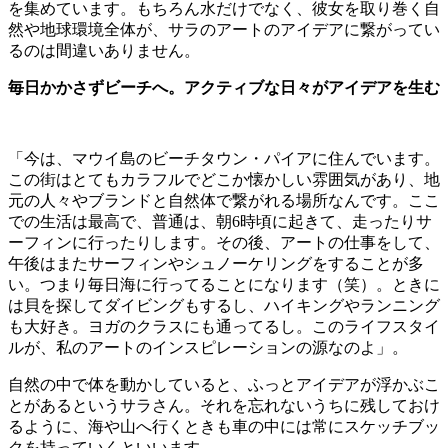
を集めています。もちろん水だけでなく、彼女を取り巻く自
然や地球環境全体が、サラのアートのアイデアに繋がってい
るのは間違いありません。
毎日かかさずビーチへ。アクティブな日々がアイデアを生む
「今は、マウイ島のビーチタウン・パイアに住んでいます。
この街はとてもカラフルでどこか懐かしい雰囲気があり、地
元の人々やブランドと自然体で繋がれる場所なんです。ここ
での生活は最高で、普通は、朝6時頃に起きて、走ったりサ
ーフィンに行ったりします。その後、アートの仕事をして、
午後はまたサーフィンやシュノーケリングをすることが多
い。つまり毎日海に行ってることになります（笑）。ときに
は貝を探してダイビングもするし、ハイキングやランニング
も大好き。ヨガのクラスにも通ってるし。このライフスタイ
ルが、私のアートのインスピレーションの源なのよ」。
自然の中で体を動かしていると、ふっとアイデアが浮かぶこ
とがあるというサラさん。それを忘れないうちに残しておけ
るように、海や山へ行くときも車の中には常にスケッチブッ
クを持っていくといいます。