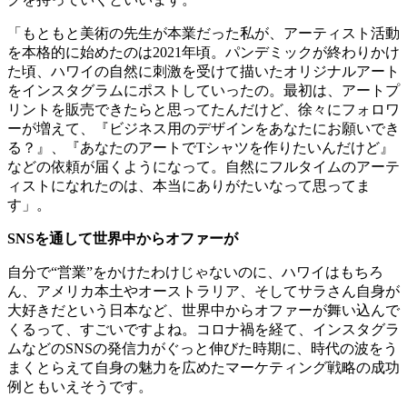
「もともと美術の先生が本業だった私が、アーティスト活動
を本格的に始めたのは2021年頃。パンデミックが終わりかけ
た頃、ハワイの自然に刺激を受けて描いたオリジナルアート
をインスタグラムにポストしていったの。最初は、アートプ
リントを販売できたらと思ってたんだけど、徐々にフォロワ
ーが増えて、『ビジネス用のデザインをあなたにお願いでき
る？』、『あなたのアートでTシャツを作りたいんだけど』
などの依頼が届くようになって。自然にフルタイムのアーテ
ィストになれたのは、本当にありがたいなって思ってま
す」。
SNSを通して世界中からオファーが
自分で“営業”をかけたわけじゃないのに、ハワイはもちろ
ん、アメリカ本土やオーストラリア、そしてサラさん自身が
大好きだという日本など、世界中からオファーが舞い込んで
くるって、すごいですよね。コロナ禍を経て、インスタグラ
ムなどのSNSの発信力がぐっと伸びた時期に、時代の波をう
まくとらえて自身の魅力を広めたマーケティング戦略の成功
例ともいえそうです。