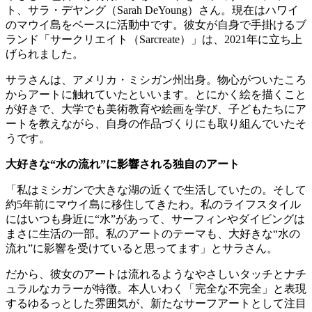
ト、サラ・デヤング（Sarah DeYoung）さん。現在はハワイ
のマウイ島をベースに活動中です。彼女が自身で手掛けるブ
ランド「サークリエイト（Sarcreate）」は、2021年に立ち上
げられました。
サラさんは、アメリカ・ミシガン州出身。物心がついたころ
からアートに触れていたといいます。とにかく絵を描くこと
が好きで、大学でも美術教育や絵画を学び、子どもたちにア
ートを教えながら、自身の作品づくりにも取り組んでいたそ
うです。
大好きな“水の流れ”に影響される独自のアート
「私はミシガンで大きな湖の近くで生活していたの。そして
約5年前にマウイ島に移住してきたわ。私のライフスタイル
にはいつも身近に“水”があって、サーフィンやダイビングは
まさに生活の一部。私のアートのテーマも、大好きな“水の
流れ”に影響を受けていると思ってます」とサラさん。
だから、彼女のアートは流れるようなやさしいタッチとナチ
ュラルなカラーが特徴。本人いわく「完全な不完全」と表現
するゆるっとした雰囲気が、新たなサーフアートとして注目