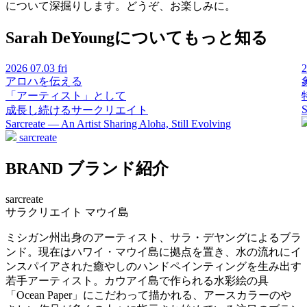
について深掘りします。どうぞ、お楽しみに。
Sarah DeYoungについてもっと知る
2026
07.03 fri
アロハを伝える
「アーティスト」として
S
成長し続けるサークリエイト
Sarcreate — An Artist Sharing Aloha, Still Evolving
sarcreate
BRAND
ブランド紹介
sarcreate
サラクリエイト
マウイ島
ミシガン州出身のアーティスト、サラ・デヤングによるブラ
ンド。現在はハワイ・マウイ島に拠点を置き、水の流れにイ
ンスパイアされた癒やしのハンドペインティングを生み出す
若手アーティスト。カウアイ島で作られる水彩絵の具
「Ocean Paper」にこだわって描かれる、アースカラーのや