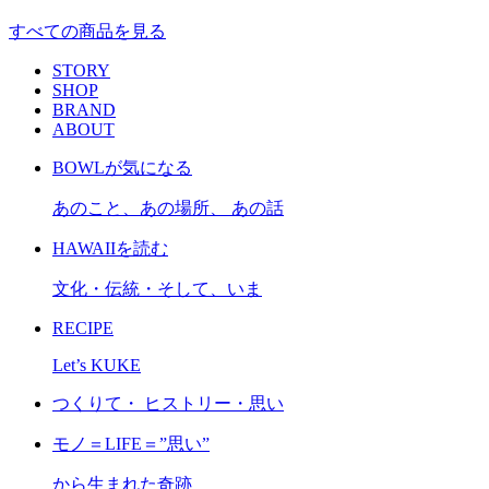
すべての商品を見る
STORY
SHOP
BRAND
ABOUT
BOWLが気になる
あのこと、あの場所、 あの話
HAWAIIを読む
文化・伝統・そして、いま
RECIPE
Let’s KUKE
つくりて・ ヒストリー・思い
モノ＝LIFE＝”思い”
から生まれた奇跡