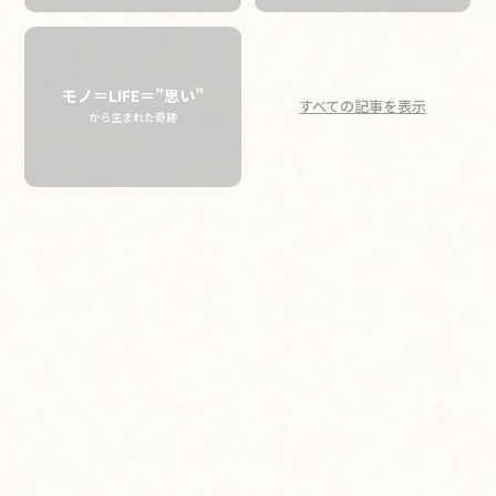
新進気鋭のロコアーティス
トにも出会えるMIHF
モノ＝LIFE＝”思い”
すべての記事を表示
から生まれた奇跡
Discover the Next Wave of Local Artists
at the Made in Hawaii Festival
Hapa Girl Studio
ハワイ州で活動する約700ものブランドがハワイ・コンベン
ション・センターに集まり、約7万人もの人々が訪れた、今
年の「メイド・イン・ハワイ・フェスティバル