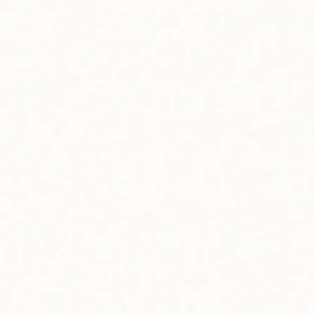
ェスティバル参加でした。オアフ島生まれ・育ちのロコガ
ール。スタンフォード大学でデザインと機械工学を学んだ
後、故郷のハワイへ戻ってアーティスト活動をスタートした
個性派ローカルアーティストです。
ジェイドさんについてはこちらもどうぞ
カラフルに紡ぐ新たな島の物語〜ハパ・ガール・スタジオ
ハワイの固有植物や動物、そしてハワイでしなやかに生き
る女性をモチーフに作品を生み出す彼女にとって、メイド・
イン・ハワイ・フェスティバルはやはり特別なものなのだ
そう。
「前回は初参加だったので、とにかく自分のブースのことで
精一杯だったけれど、今年は少しだけ周りを見る余裕がで