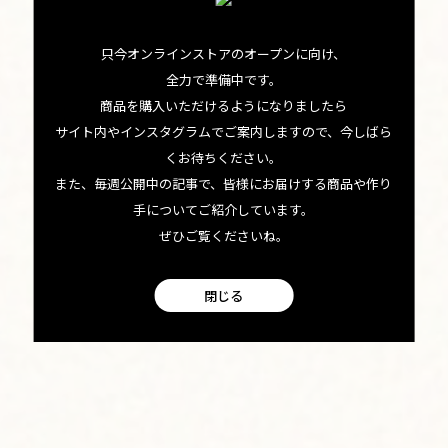
のテーマイラストを手掛けたので、作品を見たことがある
只今オンラインストアのオープンに向け、
という方もいるかもしれませんね。
全力で準備中です。
海などの自然とサーフカルチャーへの愛を込めた、柔らか
商品を購入いただけるようになりましたら
サイト内やインスタグラムでご案内しますので、今しばら
く流れるようなイラストとデザインが特徴のアートを生み
くお待ちください。
出すサラさん。「今年、こんなに大きなイベントに参加す
また、毎週公開中の記事で、皆様にお届けする商品や作り
ることができてとても光栄です。たくさんの方に、私のアー
手についてご紹介しています。
ぜひご覧くださいね。
トを見てほしい」と生き生きと語ってくれました。当日
は、ライブペインティングも行っていましたよ。
閉じる
アースカラーがやさしいサラさんのアート、使っている水彩
絵の具も独特で、カウアイ島のフリーダイバーが作る希少な
「Ocean Paper」というブランドを取り入れているのだそ
う。絶妙な色合いはもちろん、すべて「手練り」でハンドメ