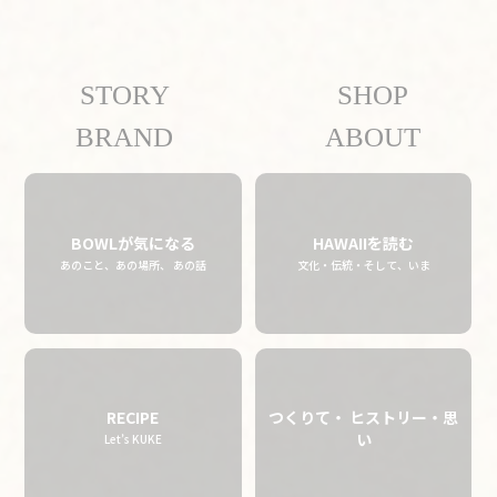
STORY
SHOP
09.05 fri
2025
BRAND
ABOUT
BOWLが気になる
HAWAIIを読む
あのこと、あの場所、 あの話
文化・伝統・そして、いま
RECIPE
つくりて・ ヒストリー・思
い
Let’s KUKE