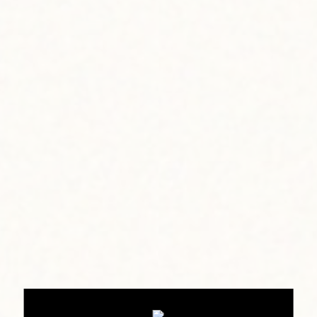
きました。他のブースのローカルブランドの人たちと交流
できて様々な発見があったし、私の作品をここで初めて見
て声をかけてくれる方も多いから、新しいきっかけ作りの
場でもあります。ハワイで活動する人同士が、お互いサポ
ートし合えるのは素晴らしいことだと思います。メイド・
イン・ハワイ・フェスティバルに今年も参加できたこと
に、感謝しています」というジェイドさん。
レイをまとったロコガールをモチーフとした、彼女らしい
アートを目当てに多くの人々がブースを訪れていました。
また、マウイ島から今年初めてフェスティバルに参加した
アーティストも発見。sarcreate（サークリエイト）のサ
ラ・デヤングさんです。今年、日本の大きなハワイイベント