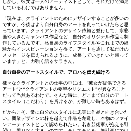
しかし、彼女は一人のアーティストとして、それだけで満足
しているわけではありません。
「現在は、クライアントのためにデザインすることが多いの
ですが、今後はより自分自身のアートを創っていけたらと思
っています。クライアントのデザイン依頼と並行して、水彩
画や大きなキャンバス作品など、自分のオリジナル作品も制
作しているんです。私自身のライフスタイルやこれまでの経
験からインスピレーションを得て、アートを通して私だけの
メッセージを伝えられるように、成長していきたいと願って
います」と、力強く語るサラさん。
自分自身のアートスタイルで、アロハを伝え続ける
様々なクライアントとの仕事の中には、“彼女が提供できる
アート”と“クライアントの要望やリクエスト”が異なること
だって当然あるわけで。そんな時に、どこまで自分のアート
スタイル（こだわり）を貫けるか、が難しい時もあるはず。
だからこそ、常に自分のスタイルに忠実に作品と向き合いた
い。商業デザインの枠を越えて作品を創造し、本物のファイ
ンアーティストとして認められたい。若き芸術家が抱える野
望は、限りなく大きいのです。そしてそれを、無計画にでは