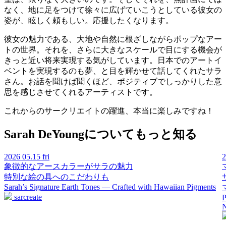
なく、地に足をつけて徐々に広げていこうとしている彼女の
姿が、眩しく頼もしい。応援したくなります。
彼女の魅力である、大地や自然に根ざしながらポップなアー
トの世界。それを、さらに大きなスケールで目にする機会が
きっと近い将来実現する気がしています。日本でのアートイ
ベントを実現するのも夢、と目を輝かせて話してくれたサラ
さん。お話を聞けば聞くほど、ポジティブでしっかりした意
思を感じさせてくれるアーティストです。
これからのサークリエイトの躍進、本当に楽しみですね！
Sarah DeYoungについてもっと知る
2026
05.15 fri
象徴的なアースカラーがサラの魅力
特別な絵の具へのこだわりも
Sarah’s Signature Earth Tones — Crafted with Hawaiian Pigments
sarcreate
P