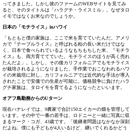
ってきました。しかし彼のファームのWEBサイトを見てみ
ると、そのタイトルは「ハラグチ・ライスミル」。なぜタロ
イモではなくお米なのでしょうか。
日本の「モチライス」inハワイ
「もともと僕の家族は、ここで米を育てていたんだ。アメリ
カで『テーブルライス』と呼ばれる粒の長い米だけではな
く、日本で食べられているようなもちもちした米、『モチラ
イス』も、両方育ててていた。モチライスのほうが高く売れ
たんだよ」。しかし、その後カリフォルニアでもモチライス
が栽培されるようになりました。手作業でおこなわれるハワ
イの米栽培に対し、カリフォルニアでは近代的な手法が導入
されたことで安価での生産が可能に。価格競争に負けたハラ
グチ家族は、タロイモを育てるようになったといいます。
オアフ島勤務からのUターン
現在ハナレイでは、9農家で合計150エイカーの畑を管理して
います。その中で一番の若手は、ロドニーと一緒に写真に収
まるマーク・コガ、43歳です。「後継者問題はなかなか深刻
だよね。僕にも子どもが4人いるけど、継いでくれるかどう