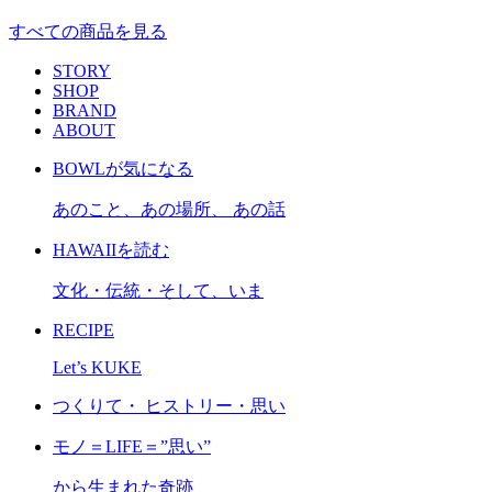
すべての商品を見る
STORY
SHOP
BRAND
ABOUT
BOWLが気になる
あのこと、あの場所、 あの話
HAWAIIを読む
文化・伝統・そして、いま
RECIPE
Let’s KUKE
つくりて・ ヒストリー・思い
モノ＝LIFE＝”思い”
から生まれた奇跡