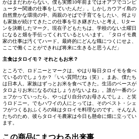
かはまだわからない。僕も実際10年前まではオアフでコンピ
ューター関連の仕事をしていたんだ」。しかしカウアイ島の
自然豊かな環境の中、両親のそばで子育てをしたい、何より
も家族が続けてきたこの仕事を引き継ぎたいと考え、Uター
ンを決断したマーク。現在子どもたちは、学校のない土曜日
になると畑を手伝ってくれているといいます。「タロイモ農
家の仕事は汚くてハード。最終的にどんな職につくにせよ、
ここで働くことができれば将来に生きると思うんだ」
主食はタロイモ？ それともお米？
ところで、ロドニーとマークは、やはり毎日タロイモを食べ
ているのでしょうか？「いい質問だね（笑）。まあ、僕たち
は日本人。家族はずっとお米を食べてきた。生活のベースが
タロよりお米になるのはしょうがないよね」。誰が一番のシ
ェフかっていったら、やっぱり自分のお母さんでしょ、と笑
うロドニー。でもハワイの人にとっては、そのベスト・シェ
フがつくるおふくろの味はタロイモ料理なのです。そんな人
たちのため、彼らタロイモ農家は今日も懸命に畑に立ってい
ます。
この商品にまつわる出来事