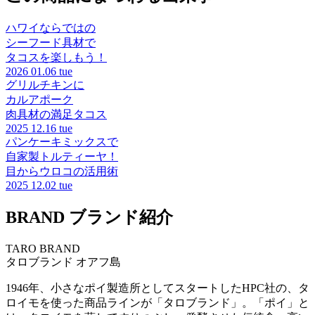
ハワイならではの
シーフード具材で
タコスを楽しもう！
2026
01.06 tue
グリルチキンに
カルアポーク
肉具材の満足タコス
2025
12.16 tue
パンケーキミックスで
自家製トルティーヤ！
目からウロコの活用術
2025
12.02 tue
BRAND
ブランド紹介
TARO BRAND
タロブランド
オアフ島
1946年、小さなポイ製造所としてスタートしたHPC社の、タ
ロイモを使った商品ラインが「タロブランド」。「ポイ」と