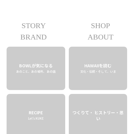
STORY
SHOP
10.24 fri
2025
BRAND
ABOUT
BOWLが気になる
HAWAIIを読む
あのこと、あの場所、 あの話
文化・伝統・そして、いま
RECIPE
つくりて・ ヒストリー・思
い
Let’s KUKE