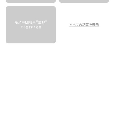
ジャナ・ラムのアイコン〜
「Sea Flower」誕生秘話
モノ＝LIFE＝”思い”
すべての記事を表示
から生まれた奇跡
The Story Behind Jana Lam’s Iconic “Sea
Flower” Design
Jana Lam
デザイン、シルクスクリーンでのファブリックプリント、そ
して縫製に至るまで、ハワイのアトリエでハンドメイドさ
れる「ジャナ・ラム（Jana Lam）」のバッグやポーチは、