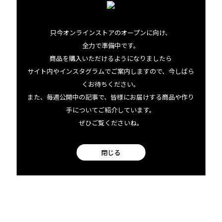
このように、ジャナさんが生み出してきた数え切れないモ
チーフには、それぞれストーリーやこだわりが詰まっていま
只今オンラインストアのオープンに向け、
す。だからこそ、すべての商品を大切に、丁寧に、手作業で
全力で準備中です。
商品を購入いただけるようになりましたら
作り上げている。それがジャナ・ラムの魅力だと、あらため
サイト内やインスタグラムでご案内しますので、今しばら
て感じます。
くお待ちください。
また、毎週公開中の記事で、皆様にお届けする商品や作り
デザインに込められた物語も含め、ぜひ自分だけのお気に
手についてご紹介しています。
入りを見つけてみてください。大切な人へのギフトにも、
ぜひご覧くださいね。
絶対喜ばれること間違いなしですよ。
閉じる